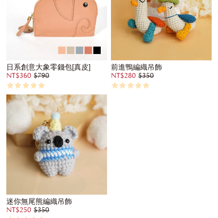
日系創意大象零錢包[真皮]
前進鴨編織吊飾
NT$360
$790
NT$280
$350
迷你無尾熊編織吊飾
NT$250
$350