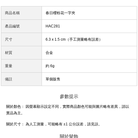
商品名稱
春日櫻粉花一字夾
產品編號
HAC281
尺寸
6.3 x 1.5 cm（手工測量略有誤差）
材質
合金
重量
約 6g
備註
單個販售
參數提示
關於顏色：
因螢幕顯示設定不同，實際商品顏色可能與圖片略有差異，請以
實品為主。
關於尺寸：
為人工測量，可能略有 ±1 公分誤差，請見諒。
關於髮飾