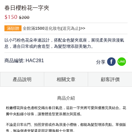
春日櫻粉花一字夾
$150
$200
滿額贈
全館滿1500送化妝包(送完為止)>>
以小巧粉色花朵串連設計，搭配金色髮夾底座，展現柔美與浪漫氣
息，適合日常或約會造型，為髮型增添甜美魅力。
商品編號: HAC281
分享
產品說明
相關文章
顧客評價
商品介紹
粉嫩櫻花與金色邊框交織出春日氣息，這款一字夾將可愛與優雅完美結合。花
瓣中央點綴小珍珠，讓整體造型更添層次與質感。
不論是日常出門、拍照穿搭或作為浪漫小禮物，都能為髮型增添亮點。單個販
售，無論側邊夾髮還是固定瀏海都十分實用。