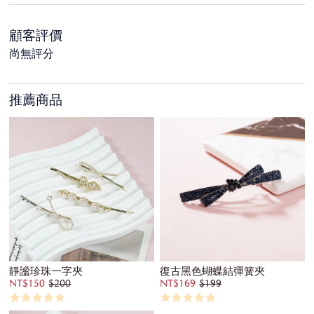
顧客評價
尚無評分
推薦商品
靜謐珍珠一字夾
復古黑色蝴蝶結彈簧夾
NT$150
$200
NT$169
$199