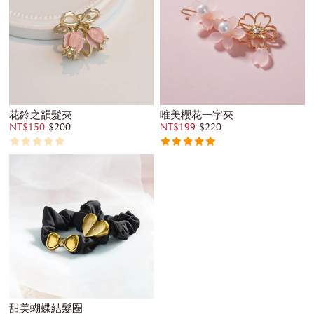
花鈴之韻髮夾
唯美櫻花一字夾
NT$150
$200
NT$199
$220
甜美蝴蝶結髮圈