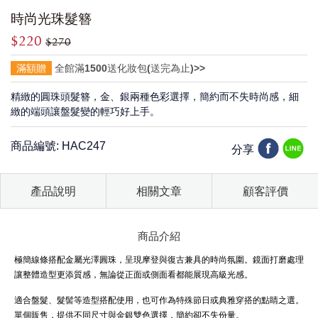
時尚光珠髮簪
$220
$270
滿額贈
全館滿1500送化妝包(送完為止)>>
精緻的圓珠頭髮簪，金、銀兩種色彩選擇，簡約而不失時尚感，細
緻的端頭讓盤髮變的輕巧好上手。
商品編號: HAC247
分享
產品說明
相關文章
顧客評價
商品介紹
極簡線條搭配金屬光澤圓珠，呈現摩登與復古兼具的時尚氛圍。鏡面打磨處理
讓整體造型更添質感，無論從正面或側面看都能展現高級光感。
適合盤髮、髮髻等造型搭配使用，也可作為特殊節日或典雅穿搭的點睛之選。
單個販售，提供不同尺寸與金銀雙色選擇，簡約卻不失份量。