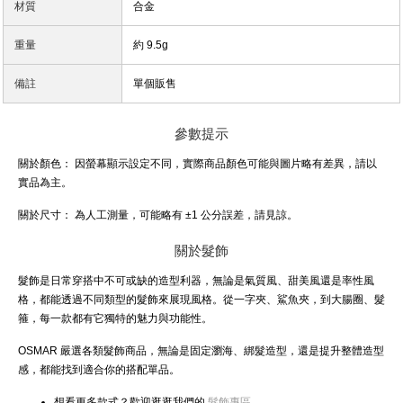
材質
合金
重量
約 9.5g
備註
單個販售
參數提示
關於顏色：
因螢幕顯示設定不同，實際商品顏色可能與圖片略有差異，請以
實品為主。
關於尺寸：
為人工測量，可能略有 ±1 公分誤差，請見諒。
關於髮飾
髮飾是日常穿搭中不可或缺的造型利器，無論是氣質風、甜美風還是率性風
格，都能透過不同類型的髮飾來展現風格。從一字夾、鯊魚夾，到大腸圈、髮
箍，每一款都有它獨特的魅力與功能性。
OSMAR 嚴選各類髮飾商品，無論是固定瀏海、綁髮造型，還是提升整體造型
感，都能找到適合你的搭配單品。
想看更多款式？歡迎逛逛我們的
髮飾專區