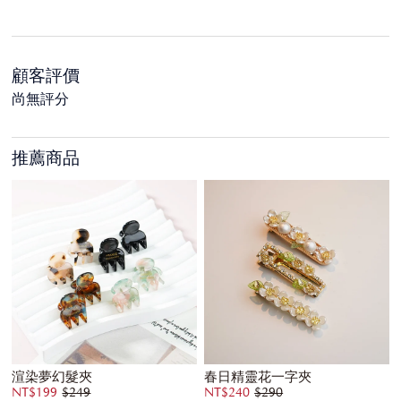
顧客評價
尚無評分
推薦商品
渲染夢幻髮夾
春日精靈花一字夾
NT$199
$249
NT$240
$290