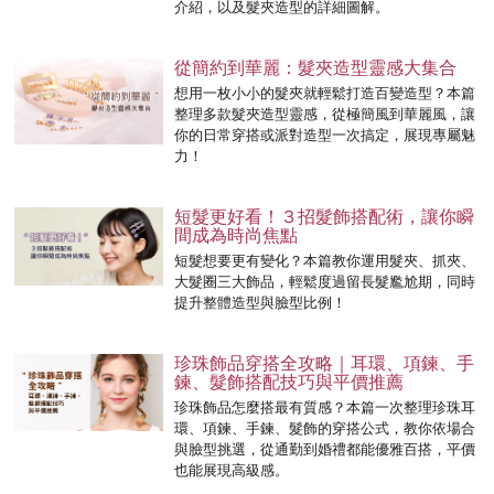
介紹，以及髮夾造型的詳細圖解。
從簡約到華麗：髮夾造型靈感大集合
想用一枚小小的髮夾就輕鬆打造百變造型？本篇
整理多款髮夾造型靈感，從極簡風到華麗風，讓
你的日常穿搭或派對造型一次搞定，展現專屬魅
力！
短髮更好看！３招髮飾搭配術，讓你瞬
間成為時尚焦點
短髮想要更有變化？本篇教你運用髮夾、抓夾、
大髮圈三大飾品，輕鬆度過留長髮尷尬期，同時
提升整體造型與臉型比例！
珍珠飾品穿搭全攻略｜耳環、項鍊、手
鍊、髮飾搭配技巧與平價推薦
珍珠飾品怎麼搭最有質感？本篇一次整理珍珠耳
環、項鍊、手鍊、髮飾的穿搭公式，教你依場合
與臉型挑選，從通勤到婚禮都能優雅百搭，平價
也能展現高級感。