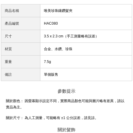
商品名稱
唯美珍珠鑲鑽髮夾
產品編號
HAC080
尺寸
3.5 x 2.3 cm（手工測量略有誤差）
材質
合金、水鑽、珍珠
重量
7.5g
備註
單個販售
參數提示
關於顏色：
因螢幕顯示設定不同，實際商品顏色可能與圖片略有差異，請以
實品為主。
關於尺寸：
為人工測量，可能略有 ±1 公分誤差，請見諒。
關於髮飾