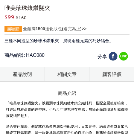
唯美珍珠鑲鑽髮夾
$99
$160
滿額贈
全館滿1500送化妝包(送完為止)>>
三種不同造型的珍珠水鑽爪夾，展現兩種元素的巧妙結合。
商品編號: HAC080
分享
產品說明
相關文章
顧客評價
商品介紹
「唯美珍珠鑲鑽髮夾」以圓潤珍珠與細緻水鑽交織排列，搭配金屬弧形輪廓，
打造出典雅高貴的造型感。小巧尺寸卻充滿存在感，無論正面或側邊配戴都能
展現細節魅力。
適合夾住瀏海、側髮或作為多夾層次搭配使用，日常穿搭、約會造型或參加活
動皆可輕鬆駕馭。是一款兼具質感與實用性的百搭小物，推薦給追求精緻造型