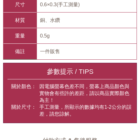
尺寸
0.6×0.3(手工測量)
材質
銅、水鑽
重量
0.5g
備註
一件販售
參數提示 / TIPS
關於顏色：
因電腦螢幕色差不同，螢幕上商品顏色與
實物會有些許的差距，請以商品實際顏色
為主！
關於尺寸：
手工測量，所顯示的數據均有1-2公分的誤
差，請您諒解。