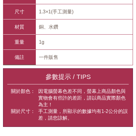
尺寸
1.3×1(手工測量)
材質
銅、水鑽
重量
1g
備註
一件販售
參數提示 / TIPS
關於顏色：
因電腦螢幕色差不同，螢幕上商品顏色與
實物會有些許的差距，請以商品實際顏色
為主！
關於尺寸：
手工測量，所顯示的數據均有1-2公分的誤
差，請您諒解。