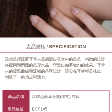
產品規格 / SPECIFICATION
這款星耀流蘇耳骨夾靈感源自夜空中的星星，精緻的設計
搭配兩顆閃爍的星形水晶，營造出如夢似幻的效果。耳骨
夾的優雅曲線和流暢的吊墜設計，讓它在耳畔輕盈搖曳，
增添了一絲俏皮與活力。
商品名稱
星耀流蘇耳骨夾(單支) 右耳
產品編號
ECP145