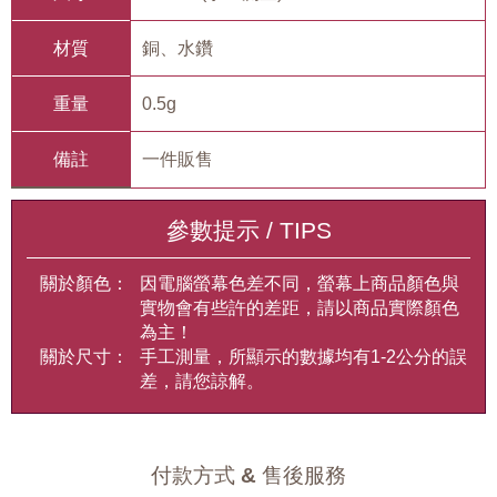
材質
銅、水鑽
重量
0.5g
備註
一件販售
參數提示 / TIPS
關於顏色：
因電腦螢幕色差不同，螢幕上商品顏色與
實物會有些許的差距，請以商品實際顏色
為主！
關於尺寸：
手工測量，所顯示的數據均有1-2公分的誤
差，請您諒解。
付款方式 & 售後服務