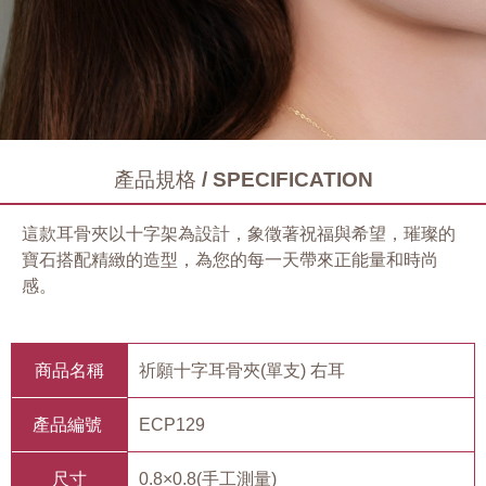
產品規格 / SPECIFICATION
這款耳骨夾以十字架為設計，象徵著祝福與希望，璀璨的
寶石搭配精緻的造型，為您的每一天帶來正能量和時尚
感。
商品名稱
祈願十字耳骨夾(單支) 右耳
產品編號
ECP129
尺寸
0.8×0.8(手工測量)