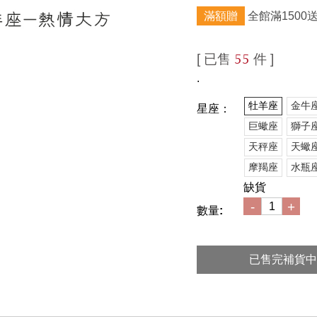
滿額贈
全館滿1500
[ 已售
件 ]
55
.
牡羊座
金牛
星座：
巨蠍座
獅子
天秤座
天蠍
摩羯座
水瓶
缺貨
-
+
數量:
已售完補貨中