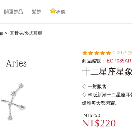
開運飾品
髮飾
專欄
gs
耳骨夾/夾式耳環
5.00
/5 
商品編號：
ECP085A
十二星座星
♢ 一對販售
♢ 韓版新潮十二星座
優雅每天都閃耀。
NT$250
NT$220