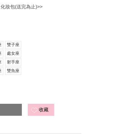
送化妝包(送完為止)>>
座
雙子座
座
處女座
座
射手座
座
雙魚座
收藏