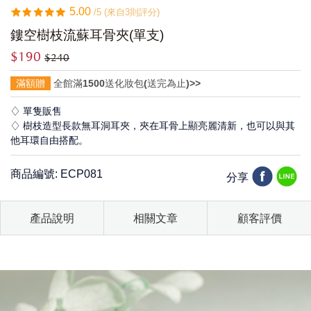
5.00
/5 (來自3則評分)
鏤空樹枝流蘇耳骨夾(單支)
$190
$240
滿額贈
全館滿1500送化妝包(送完為止)>>
♢ 單隻販售
♢ 樹枝造型長款無耳洞耳夾，夾在耳骨上顯亮麗清新，也可以與其
他耳環自由搭配。
商品編號: ECP081
分享
產品說明
相關文章
顧客評價