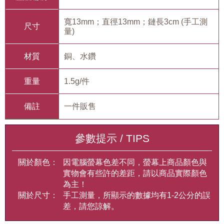
寬13mm；直徑13mm；鏈長3cm (手工測
尺寸
量)
材質
銅、水鑽
重量
1.5g/件
備註
一件販售
參數提示 / TIPS
關於顏色：
因電腦螢幕色差不同，螢幕上商品顏色與
實物會有些許的差距，請以商品實際顏色
為主！
關於尺寸：
手工測量，所顯示的數據均有1-2公分的誤
差，請您諒解。