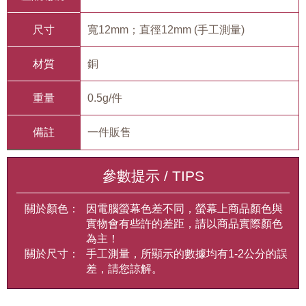
尺寸
寬12mm；直徑12mm (手工測量)
材質
銅
重量
0.5g/件
備註
一件販售
參數提示 / TIPS
關於顏色：
因電腦螢幕色差不同，螢幕上商品顏色與
實物會有些許的差距，請以商品實際顏色
為主！
關於尺寸：
手工測量，所顯示的數據均有1-2公分的誤
差，請您諒解。