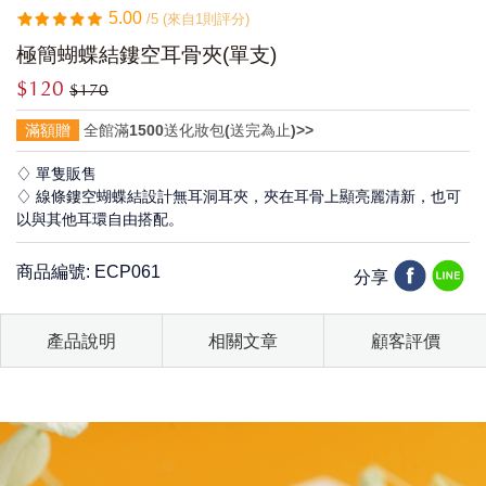
5.00
/5 (來自1則評分)
極簡蝴蝶結鏤空耳骨夾(單支)
$120
$170
滿額贈
全館滿1500送化妝包(送完為止)>>
♢ 單隻販售
♢ 線條鏤空蝴蝶結設計無耳洞耳夾，夾在耳骨上顯亮麗清新，也可
以與其他耳環自由搭配。
商品編號: ECP061
分享
產品說明
相關文章
顧客評價