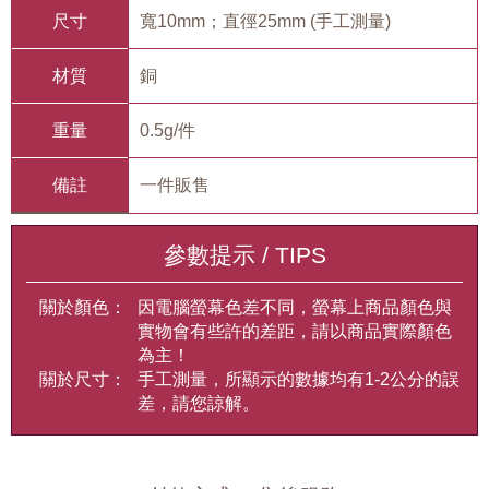
尺寸
寬10mm；直徑25mm (手工測量)
材質
銅
重量
0.5g/件
備註
一件販售
參數提示 / TIPS
關於顏色：
因電腦螢幕色差不同，螢幕上商品顏色與
實物會有些許的差距，請以商品實際顏色
為主！
關於尺寸：
手工測量，所顯示的數據均有1-2公分的誤
差，請您諒解。