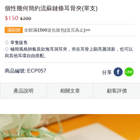
個性幾何簡約流蘇鏈條耳骨夾(單支)
$150
$200
滿額贈
全館滿1500送化妝包(送完為止)>>
♢ 單隻販售
♢ 極簡風格帥氣長款無耳洞耳夾，夾在耳骨上顯亮麗清新，也可以
與其他耳環自由搭配。
商品編號: ECP057
分享
產品說明
相關文章
顧客評價