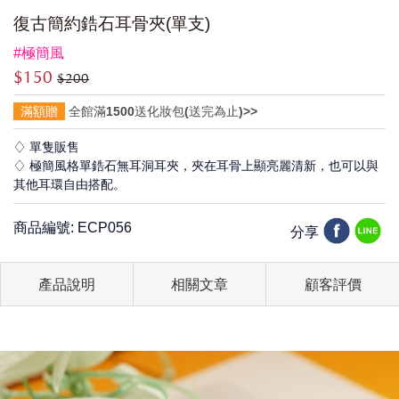
復古簡約鋯石耳骨夾(單支)
#極簡風
$150
$200
滿額贈
全館滿1500送化妝包(送完為止)>>
♢ 單隻販售
♢ 極簡風格單鋯石無耳洞耳夾，夾在耳骨上顯亮麗清新，也可以與
其他耳環自由搭配。
商品編號: ECP056
分享
產品說明
相關文章
顧客評價