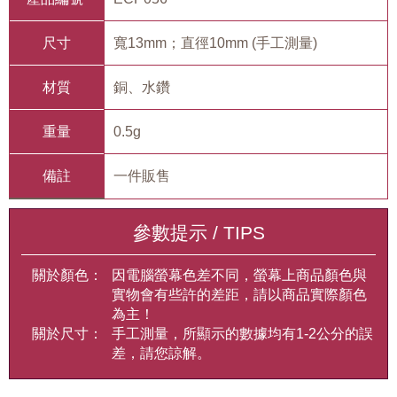
尺寸
寬13mm；直徑10mm (手工測量)
材質
銅、水鑽
重量
0.5g
備註
一件販售
參數提示 / TIPS
關於顏色：
因電腦螢幕色差不同，螢幕上商品顏色與
實物會有些許的差距，請以商品實際顏色
為主！
關於尺寸：
手工測量，所顯示的數據均有1-2公分的誤
差，請您諒解。