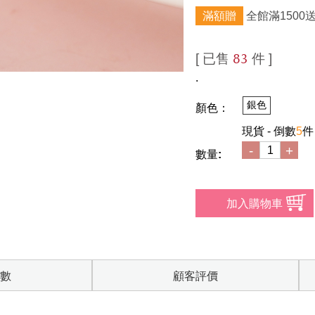
滿額贈
全館滿1500
[ 已售
件 ]
83
.
銀色
顏色：
現貨 - 倒數
5
件
-
+
數量:
數
顧客評價