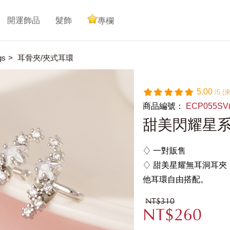
開運飾品
髮飾
專欄
gs
耳骨夾/夾式耳環
5.00
/5 
商品編號：
ECP055SV
甜美閃耀星系
♢ 一對販售
♢ 甜美星耀無耳洞耳
他耳環自由搭配。
NT$310
NT$260