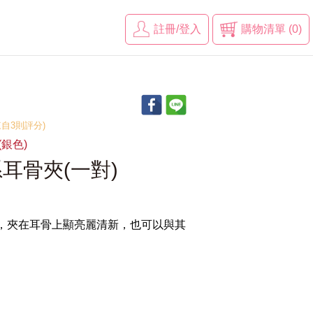
註冊/登入
購物清單 (0)
(來自3則評分)
(銀色)
耳骨夾(一對)
夾，夾在耳骨上顯亮麗清新，也可以與其