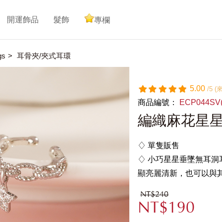
開運飾品
髮飾
專欄
gs
耳骨夾/夾式耳環
5.00
/5 
商品編號：
ECP044SV
編織麻花星星
♢ 單隻販售
♢ 小巧星星垂墜無耳
顯亮麗清新，也可以與
NT$240
NT$190