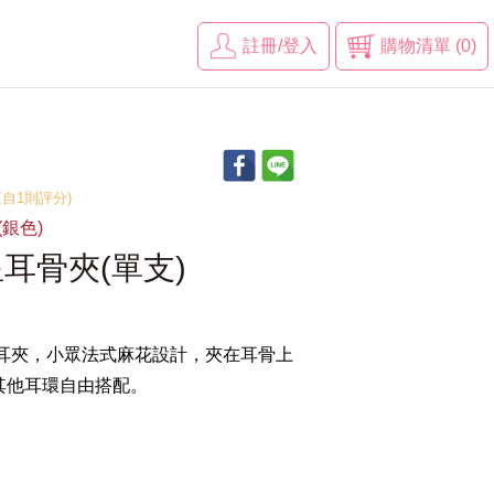
註冊/登入
購物清單 (0)
(來自1則評分)
(銀色)
耳骨夾(單支)
洞耳夾，小眾法式麻花設計，夾在耳骨上
其他耳環自由搭配。