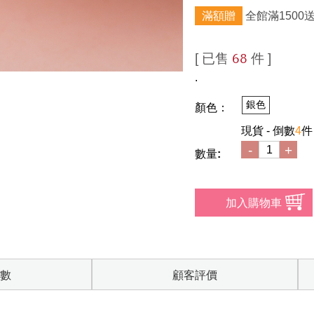
滿額贈
全館滿1500
[ 已售
件 ]
68
.
銀色
顏色：
現貨 - 倒數
4
件
-
+
數量:
數
顧客評價