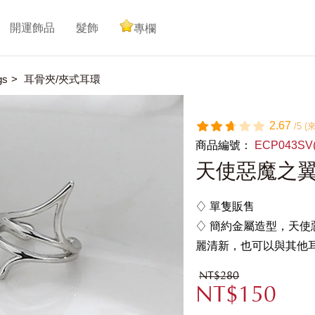
開運飾品
髮飾
專欄
gs
耳骨夾/夾式耳環
2.67
/5 
商品編號：
ECP043SV
天使惡魔之翼
♢ 單隻販售
♢ 簡約金屬造型，天
麗清新，也可以與其他
NT$280
NT$150