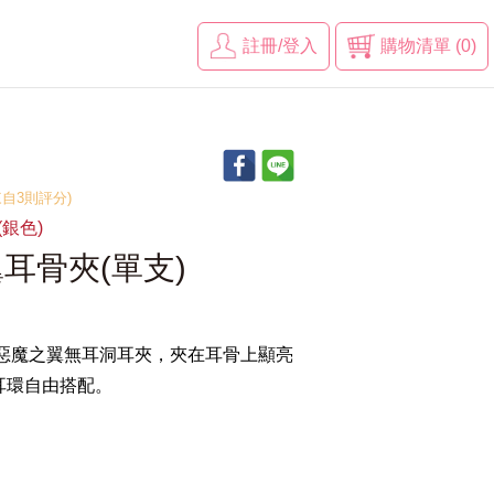
註冊/登入
購物清單 (0)
(來自3則評分)
(銀色)
耳骨夾(單支)
使惡魔之翼無耳洞耳夾，夾在耳骨上顯亮
耳環自由搭配。