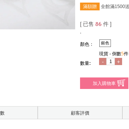
滿額贈
全館滿1500
[ 已售
件 ]
86
.
銀色
顏色：
現貨 - 倒數
5
件
-
+
數量:
數
顧客評價