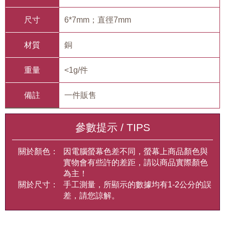
尺寸
6*7mm；直徑7mm
材質
銅
重量
<1g/件
備註
一件販售
參數提示 / TIPS
關於顏色：
因電腦螢幕色差不同，螢幕上商品顏色與
實物會有些許的差距，請以商品實際顏色
為主！
關於尺寸：
手工測量，所顯示的數據均有1-2公分的誤
差，請您諒解。