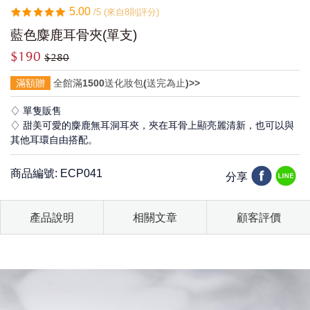
5.00
/5 (來自8則評分)
藍色麋鹿耳骨夾(單支)
$190
$280
滿額贈
全館滿1500送化妝包(送完為止)>>
♢ 單隻販售
♢ 甜美可愛的麋鹿無耳洞耳夾，夾在耳骨上顯亮麗清新，也可以與
其他耳環自由搭配。
商品編號: ECP041
分享
產品說明
相關文章
顧客評價