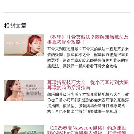
相關文章
《教學》耳骨夾戴法？圖解無痛戴法及
推薦搭配全攻略！
耳骨夾到底怎麼戴？耳骨夾的戴法一直是眾多女
孩的疑問，款式多樣之外，配戴位置也是很重要
的選擇，這篇文章綻綻老師將告訴你耳骨夾的無
痛戴法，讓我們一起來看看耳骨夾全攻略！
耳環搭配技巧大全：從小巧耳釘到大圈
耳環的時尚穿搭指南
想瞬間升級時尚感？本篇耳環搭配技巧大全，教
你從日常小巧耳釘到派對必備大圈耳環的完整穿
搭指南。依臉型、服裝與場合量身打造專屬風
格，再也不怕出門前苦惱要戴哪一副耳環！
《2025春夏Navycore風格》釣魚運動
靜心秘訣×海軍風復古條紋，打造優雅