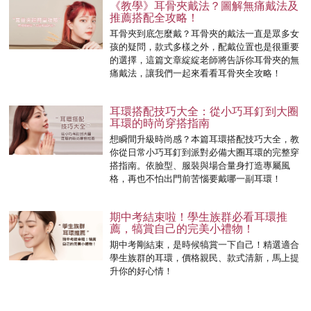
《教學》耳骨夾戴法？圖解無痛戴法及
推薦搭配全攻略！
耳骨夾到底怎麼戴？耳骨夾的戴法一直是眾多女
孩的疑問，款式多樣之外，配戴位置也是很重要
的選擇，這篇文章綻綻老師將告訴你耳骨夾的無
痛戴法，讓我們一起來看看耳骨夾全攻略！
耳環搭配技巧大全：從小巧耳釘到大圈
耳環的時尚穿搭指南
想瞬間升級時尚感？本篇耳環搭配技巧大全，教
你從日常小巧耳釘到派對必備大圈耳環的完整穿
搭指南。依臉型、服裝與場合量身打造專屬風
格，再也不怕出門前苦惱要戴哪一副耳環！
期中考結束啦！學生族群必看耳環推
薦，犒賞自己的完美小禮物！
期中考剛結束，是時候犒賞一下自己！精選適合
學生族群的耳環，價格親民、款式清新，馬上提
升你的好心情！