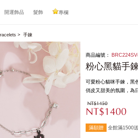
開運飾品
髮飾
專欄
acelets
手鍊
商品編號：
BRC224SV
粉心黑貓手鍊
可愛粉心貓咪手鍊，黑
俏皮又甜美的氛圍，為
NT$1450
NT$1400
滿額贈
全館滿1500