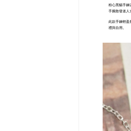
粉心黑貓手鍊
手腕散發迷人
此款手鍊輕盈
禮與自用。