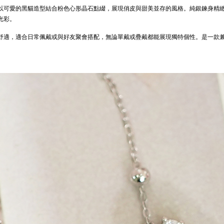
以可愛的黑貓造型結合粉色心形晶石點綴，展現俏皮與甜美並存的風格。純銀鍊身精
光彩。
舒適，適合日常佩戴或與好友聚會搭配，無論單戴或疊戴都能展現獨特個性。是一款