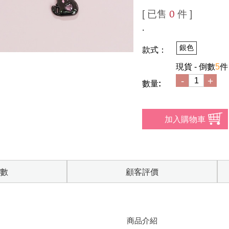
[ 已售
件 ]
0
.
銀色
款式：
現貨 - 倒數
5
件
-
+
數量:
數
顧客評價
商品介紹