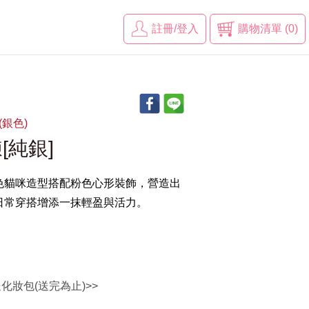
註冊/登入
購物清單 (0)
(銀色)
[純銀]
色貓咪造型搭配粉色心形裝飾，營造出
日常穿搭增添一抹輕盈與活力。
送化妝包(送完為止)>>