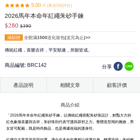
5.00
/5 (來自5則評分)
2026馬年本命年紅繩朱砂手鍊
$280
$390
滿額贈
全館滿1500送化妝包(送完為止)>>
傳統紅繩，喜樂吉祥，平安順遂，所願皆成。
商品編號: BRC142
分享
產品說明
相關文章
顧客評價
商品介紹
「2026馬年本命年紅繩朱砂手鍊」以傳統紅繩搭配朱砂珠設計，鮮豔大方的
紅色象徵喜慶與吉祥，朱砂珠則代表守護與辟邪之力。整體造型簡約雅緻，男
女皆可配戴，既是時尚飾品，也是傳遞祝福的護身符。
紅繩自古寓意平安與好運，適合在本命年佩戴以保護自身、轉運添福；朱砂被