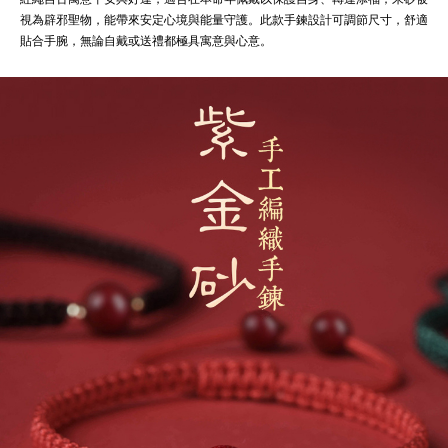
視為辟邪聖物，能帶來安定心境與能量守護。此款手鍊設計可調節尺寸，舒適
貼合手腕，無論自戴或送禮都極具寓意與心意。