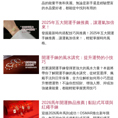
晶的能量平衡和美麗。無論是新手還是經驗豐富
的水晶愛好者，都能從中找到有用的
2025年五大開運手鍊推薦，讓運氣加倍
來！
發掘最新時尚搭配技巧與推薦！2025年五大開運
手鍊推薦，讓運氣加倍來！，輕鬆掌握時尚風
格。
開運手鍊的風水講究：提升運勢的小技
巧
想要讓開運手鍊發揮更強大的風水力量？本篇將
帶你了解開運手鍊的風水講究，從材質選擇、佩
戴手法到日常保養，全方位解析如何用小巧思提
升整體運勢！不論你想招財、增強人際、抑或加
強健康能量，都能輕鬆掌握實用技巧
2026馬年開運飾品推薦 | 黏貼式耳環與
紅繩手鍊
迎接2026馬年馬到成功！OSMAR推出新年限