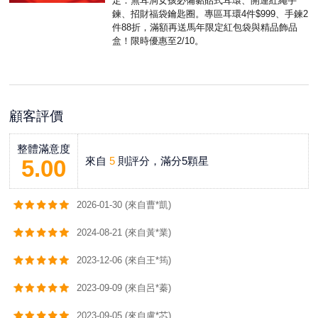
定：無耳洞女孩必備黏貼式耳環、開運紅繩手
鍊、招財福袋鑰匙圈。專區耳環4件$999、手鍊2
件88折，滿額再送馬年限定紅包袋與精品飾品
盒！限時優惠至2/10。
顧客評價
整體滿意度
來自
5
則評分，滿分5顆星
5.00
2026-01-30 (來自曹*凱)
2024-08-21 (來自黃*業)
2023-12-06 (來自王*筠)
2023-09-09 (來自呂*蓁)
2023-09-05 (來自盧*芯)