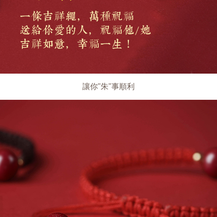
讓你"朱"事順利