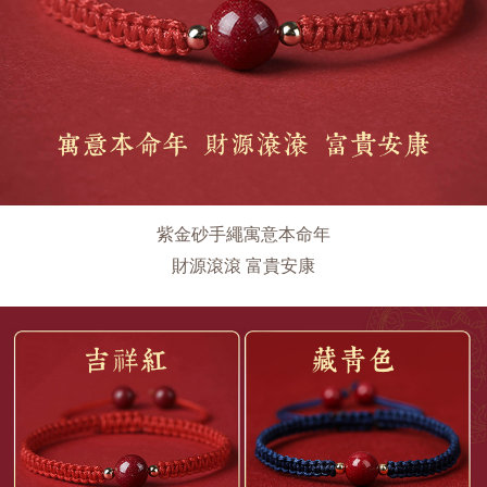
紫金砂手繩寓意本命年
財源滾滾 富貴安康