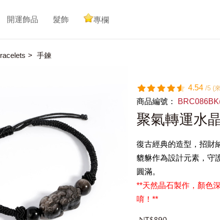
開運飾品
髮飾
專欄
acelets
手鍊
4.54
/5 
商品編號：
BRC086BK
聚氣轉運水
復古經典的造型，招財
貔貅作為設計元素，守
圓滿。
**天然晶石製作，顏色
唷！**