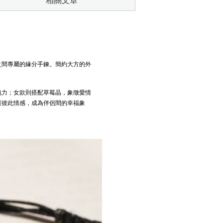
相關文章
之間專屬的緣分手鍊。簡約大方的外
魄力；女款則搭配
草莓晶
，象徵愛情
護彼此情感，成為伴侶間的幸福象