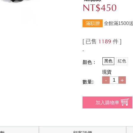
NT$890
NT$450
滿額贈
全館滿1500
[ 已售
件 ]
1189
.
黑色
紅色
顏色：
現貨
-
+
數量: