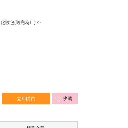
送化妝包(送完為止)>>
收藏