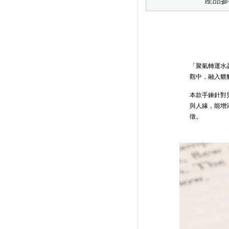
產品參
「聚氣轉運水
觀中，融入貔
本款手鍊針對
與人緣，能增
徵。