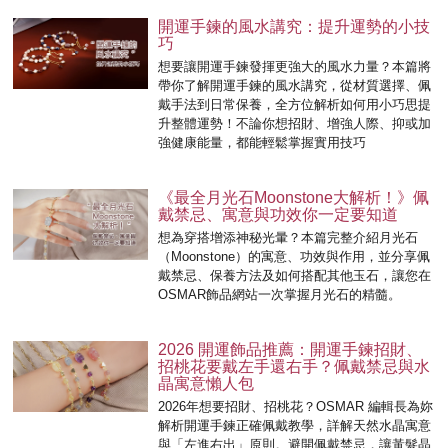
開運手鍊的風水講究：提升運勢的小技
巧
想要讓開運手鍊發揮更強大的風水力量？本篇將
帶你了解開運手鍊的風水講究，從材質選擇、佩
戴手法到日常保養，全方位解析如何用小巧思提
升整體運勢！不論你想招財、增強人際、抑或加
強健康能量，都能輕鬆掌握實用技巧
《最全月光石Moonstone大解析！》佩
戴禁忌、寓意與功效你一定要知道
想為穿搭增添神秘光暈？本篇完整介紹月光石
（Moonstone）的寓意、功效與作用，並分享佩
戴禁忌、保養方法及如何搭配其他玉石，讓您在
OSMAR飾品網站一次掌握月光石的精髓。
2026 開運飾品推薦：開運手鍊招財、
招桃花要戴左手還右手？佩戴禁忌與水
晶寓意懶人包
2026年想要招財、招桃花？OSMAR 編輯長為妳
解析開運手鍊正確佩戴教學，詳解天然水晶寓意
與「左進右出」原則。避開佩戴禁忌，讓黃髮晶