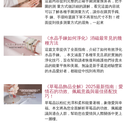
這篇內容提到完整的正確手圍測量換算表，把手
圍的測 量方式做詳細的講解，看完這篇內容就
可以了解各種手圍測量方式，讓你在購買手鐲、
手 鍊、手環時選購下單不再害怕尺寸不對！裡
面提到很多測量方式的眉角，一起來
《水晶手鍊如何淨化》消磁最常見的幾
種方法
這篇文章提供了全面指南，介紹了如何有效淨化
水晶手鍊。，本文涵蓋了各種常見且易於實施的
淨化技巧，旨在幫助讀者恢復和維護他們珍貴水
晶的能量平衡和美麗。無論是新手還是經驗豐富
的水晶愛好者，都能從中找到有用的
《草莓晶飾品全解》2025最新指南：愛
情石的功效、佩戴意義與最佳搭配技
巧！
草莓晶以粉紅光澤和柔和能量著稱，象徵愛與幸
福。本文將為您全面解析草莓晶的功效、佩戴建
議與適合人群，幫助您在愛情與人際關係中更上
一層樓。