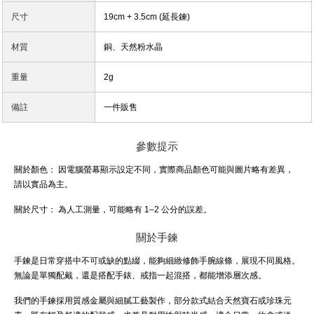
尺寸
19cm + 3.5cm (延長鍊)
材質
銅、天然粉水晶
重量
2g
備註
一件販售
參數提示
關於顏色：
因電腦螢幕顯示設定不同，實際商品顏色可能與圖片略有差異，
請以實品為主。
關於尺寸：
為人工測量，可能略有 1–2 公分的誤差。
關於手鍊
手鍊是日常穿搭中不可或缺的點綴，能夠細緻修飾手腕線條，展現不同風格。
無論是單獨配戴，還是搭配手錶、戒指一起混搭，都能增添層次感。
我們的手鍊採用質感金屬與細膩工藝製作，部分款式結合天然寶石或珍珠元