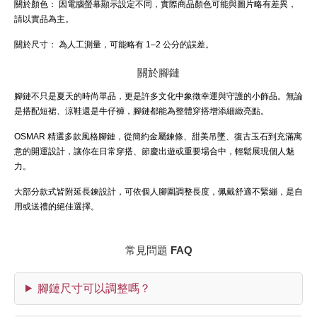
關於顏色：
因電腦螢幕顯示設定不同，實際商品顏色可能與圖片略有差異，
請以實品為主。
關於尺寸：
為人工測量，可能略有 1–2 公分的誤差。
關於腳鏈
腳鏈不只是夏天的時尚單品，更是許多文化中象徵幸運與守護的小飾品。無論
是搭配短裙、涼鞋還是牛仔褲，腳鏈都能為整體穿搭增添細緻亮點。
OSMAR 精選多款風格腳鏈，從簡約金屬鍊條、甜美吊墜、復古玉石到充滿寓
意的開運設計，讓你在日常穿搭、節慶出遊或重要場合中，輕鬆展現個人魅
力。
大部分款式皆附延長鍊設計，可依個人腳圍調整長度，佩戴舒適不緊繃，是自
用或送禮的絕佳選擇。
常見問題 FAQ
腳鏈尺寸可以調整嗎？