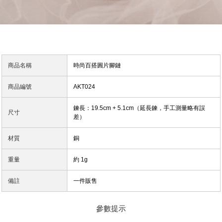
商品名稱
時尚百搭圓片腳鏈
商品編號
AKT024
鍊長：19.5cm + 5.1cm（延長鍊，手工測量略有誤
尺寸
差）
材質
銅
重量
約 1g
備註
一件販售
參數提示