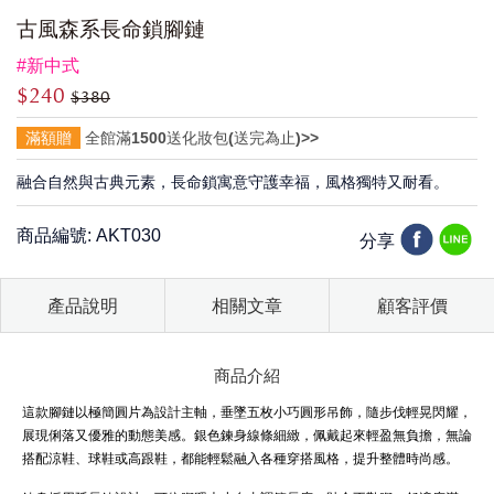
古風森系長命鎖腳鏈
#新中式
$240
$380
滿額贈
全館滿1500送化妝包(送完為止)>>
融合自然與古典元素，長命鎖寓意守護幸福，風格獨特又耐看。
商品編號: AKT030
分享
產品說明
相關文章
顧客評價
商品介紹
這款腳鏈以極簡圓片為設計主軸，垂墜五枚小巧圓形吊飾，隨步伐輕晃閃耀，
展現俐落又優雅的動態美感。銀色鍊身線條細緻，佩戴起來輕盈無負擔，無論
搭配涼鞋、球鞋或高跟鞋，都能輕鬆融入各種穿搭風格，提升整體時尚感。