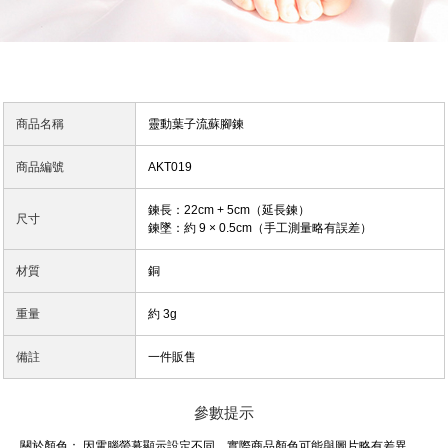
商品名稱
靈動葉子流蘇腳鍊
商品編號
AKT019
鍊長：22cm + 5cm（延長鍊）
尺寸
鍊墜：約 9 × 0.5cm（手工測量略有誤差）
材質
銅
重量
約 3g
備註
一件販售
參數提示
關於顏色：
因電腦螢幕顯示設定不同，實際商品顏色可能與圖片略有差異，