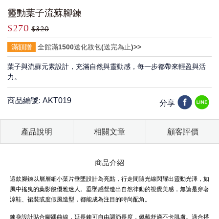
靈動葉子流蘇腳鍊
$270
$320
滿額贈
全館滿1500送化妝包(送完為止)>>
葉子與流蘇元素設計，充滿自然與靈動感，每一步都帶來輕盈與活
力。
商品編號: AKT019
分享
產品說明
相關文章
顧客評價
商品介紹
這款腳鍊以層層細小葉片垂墜設計為亮點，行走間隨光線閃耀出靈動光澤，如
風中搖曳的葉影般優雅迷人。垂墜感營造出自然律動的視覺美感，無論是穿著
涼鞋、裙裝或度假風造型，都能成為注目的時尚配角。
鍊身設計貼合腳踝曲線，延長鍊可自由調節長度，佩戴舒適不卡肌膚。適合搭