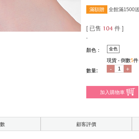
滿額贈
全館滿1500
[ 已售
件 ]
104
.
金色
顏色：
現貨 - 倒數
5
件
-
+
數量:
數
顧客評價