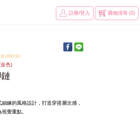
註冊/登入
購物清單 (0)
(來自1則評分)
(金色)
腳鏈
式細鍊的風格設計，打造穿搭層次感，
為視覺重點。