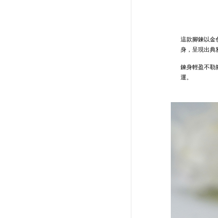
這款腳鍊以金
身，呈現出典
鍊身輕盈不勒
運。