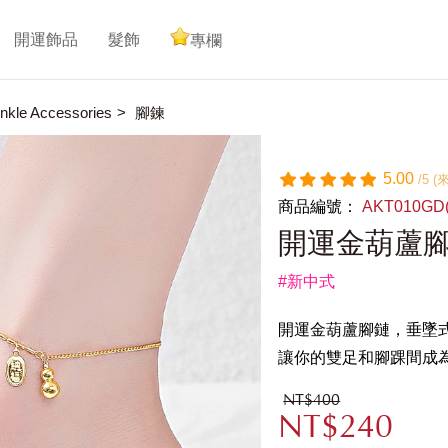
開運飾品
髮飾
專欄
kle Accessories
腳鍊
5.00
/5 
商品編號：
AKT010GD
開運金葫蘆
#新中式
開運金葫蘆腳鏈，垂墜
讓你的雙足和腳踝間成
NT$400
NT$240