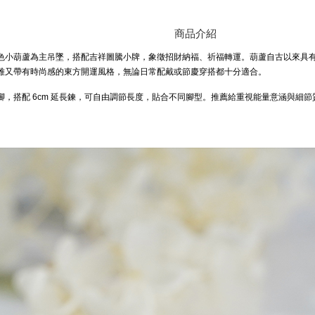
商品介紹
色小葫蘆為主吊墜，搭配吉祥圖騰小牌，象徵招財納福、祈福轉運。葫蘆自古以來具
雅又帶有時尚感的東方開運風格，無論日常配戴或節慶穿搭都十分適合。
腳，搭配 6cm 延長鍊，可自由調節長度，貼合不同腳型。推薦給重視能量意涵與細