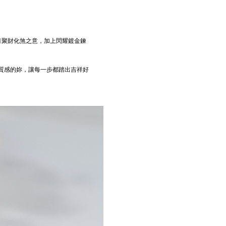
有聚財化煞之意，加上閃耀鍍金鍊
節質感的妳，讓每一步都踏出吉祥好