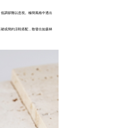
，低調卻難以忽視。極簡風格中透出
長裙或簡約涼鞋搭配，散發出如森林