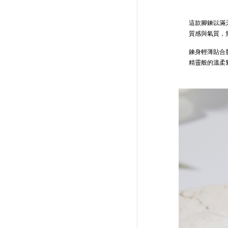
這款腳鍊以滿
質感與氣質，
鍊身輕薄貼合
精靈般的溫柔