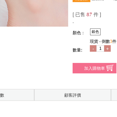
[ 已售
件 ]
87
.
銀色
顏色：
現貨 - 倒數
3
件
-
+
數量:
數
顧客評價