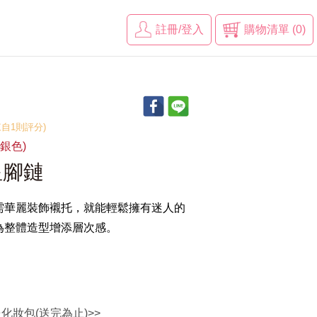
註冊/登入
購物清單 (0)
(來自1則評分)
(銀色)
星腳鏈
需華麗裝飾襯托，就能輕鬆擁有迷人的
為整體造型增添層次感。
送化妝包(送完為止)>>