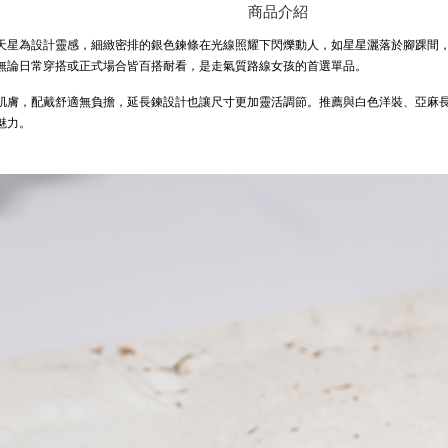
商品介紹
天星為設計靈感，細緻密排的銀色鍊條在光線照耀下閃爍動人，如星星灑落於腳踝間
無論日常穿搭或正式場合皆百搭耐看，是走氣質路線女孩的首選單品。
肌膚，配戴舒適無負擔，延長鍊設計也讓尺寸更加靈活調節。推薦與白色洋裝、亞麻
魅力。