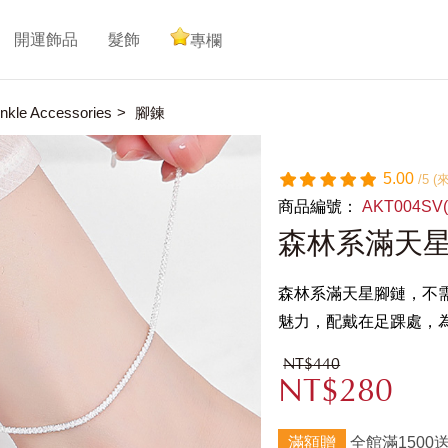
開運飾品
髮飾
專欄
kle Accessories
腳鍊
5.00
/5 
商品編號：
AKT004SV
森林系滿天
森林系滿天星腳鏈，不
魅力，配戴在足踝處，
NT$440
NT$280
滿額贈
全館滿1500