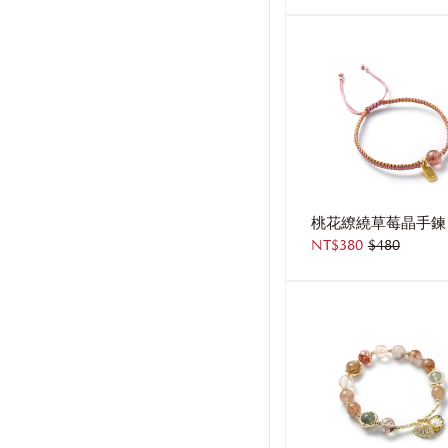
桃花繚繞草莓晶手鍊
NT$380
$480