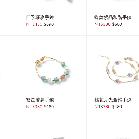
四季璀璨手鍊
蝶舞紫晶和諧手鍊
NT$480
$690
NT$580
$680
繁星若夢手鍊
桃花月光金韻手鍊
NT$380
$480
NT$380
$480