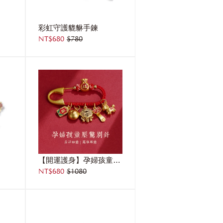
彩虹守護貔貅手鍊
NT$680
$780
【開運護身】孕婦孩童壓驚別針｜吉祥如意・萬事順意・保平安守護掛飾
NT$680
$1080