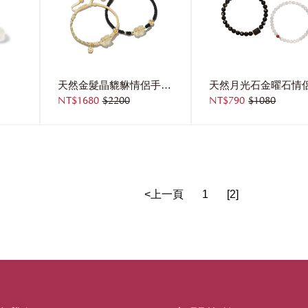
天然金髮晶貔貅情侶手鍊[純銀]
NT$1680
$2200
NT$790
$1080
<上一頁
1
[2]