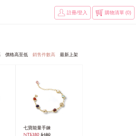
註冊/登入
購物清單 (0)
高
價格高至低
銷售件數高
最新上架
七寶能量手鍊
NT$380
$480