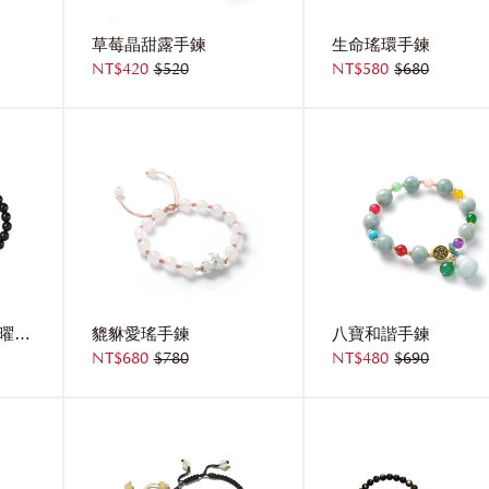
草莓晶甜露手鍊
生命瑤環手鍊
NT$420
$520
NT$580
$680
心有所響鈴噹情侶黑曜石手鍊[純銀]
貔貅愛瑤手鍊
八寶和諧手鍊
NT$680
$780
NT$480
$690