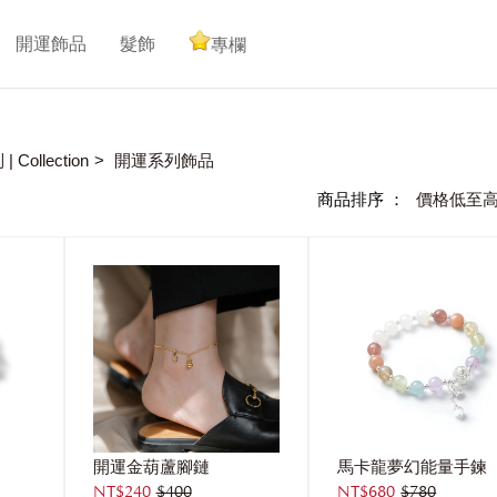
開運飾品
髮飾
專欄
Collection
開運系列飾品
商品排序 ：
價格低至
開運金葫蘆腳鏈
馬卡龍夢幻能量手鍊
NT$240
$400
NT$680
$780