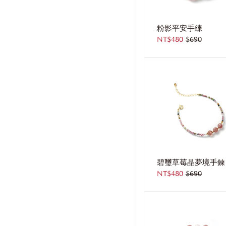
粉影平安手練
NT$480
$690
碧璽草莓晶夢境手鍊
NT$480
$690