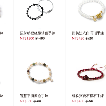
練
招財納福貔貅情侶手鍊[純銀]
甜美法式白瑪瑙手鍊
NT$1200
$1480
NT$420
$520
鍊
智慧平衡療愈手鍊
貔貅寶寶石榴石手練
NT$580
$680
NT$480
$690