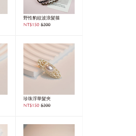
野性豹紋波浪髮箍
NT$150
$200
珍珠浮華髮夾
NT$150
$200