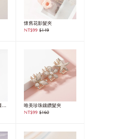
懷舊花影髮夾
NT$99
$149
公主物語水玉網紗蝴蝶結髮夾
唯美珍珠鑲鑽髮夾
NT$99
$160