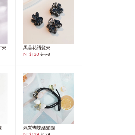
字夾
黑晶花語髮夾
NT$120
$170
公主物語星星網紗蝴蝶結髮夾
氣質蝴蝶結髮圈
NT$129
$179