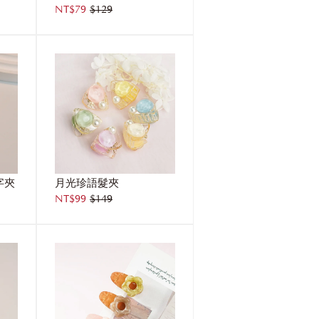
NT$79
$129
字夾
月光珍語髮夾
NT$99
$149