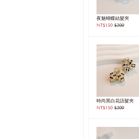
夜魅蝴蝶結髮夾
NT$150
$200
時尚黑白花語髮夾
NT$150
$200