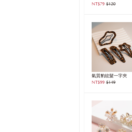
NT$79
$120
氣質豹紋髮一字夾
NT$99
$149