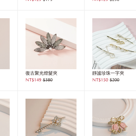
復古聚光燈髮夾
靜謐珍珠一字夾
NT$149
$380
NT$150
$200