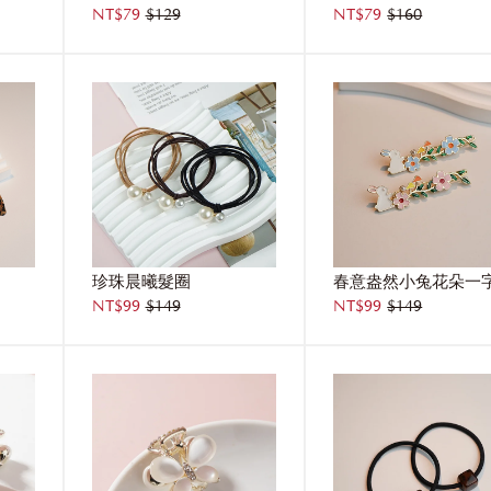
NT$79
$129
NT$79
$160
珍珠晨曦髮圈
春意盎然小兔花朵一
NT$99
$149
NT$99
$149