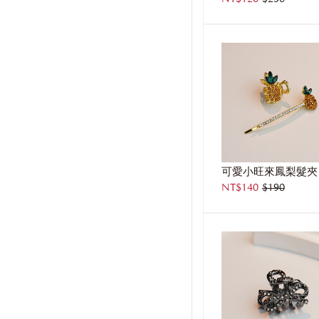
可愛小旺來鳳梨髮夾
NT$140
$190