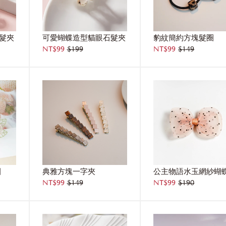
髮夾
可愛蝴蝶造型貓眼石髮夾
豹紋簡約方塊髮圈
NT$99
$199
NT$99
$149
圈
典雅方塊一字夾
NT$99
$149
NT$99
$190