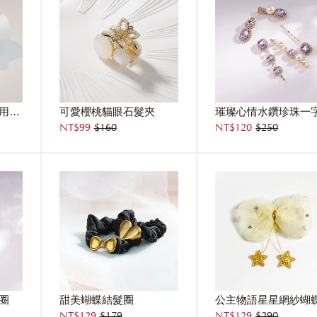
莫內的花園高彈性耐用髮圈(兩件組)
可愛櫻桃貓眼石髮夾
璀璨心情水鑽珍珠一
NT$99
$160
NT$120
$250
圈
甜美蝴蝶結髮圈
NT$129
$179
NT$129
$290