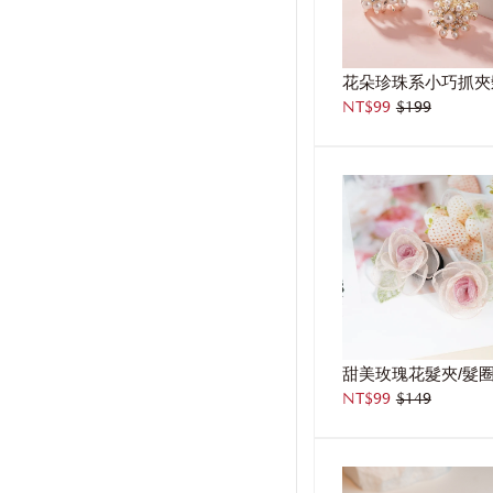
花朵珍珠系小巧抓夾
NT$99
$199
甜美玫瑰花髮夾/髮
NT$99
$149