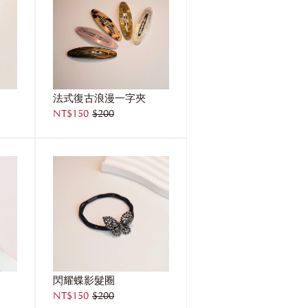
法式復古浪漫一字夾
NT$150
$200
閃耀蝶影髮圈
NT$150
$200