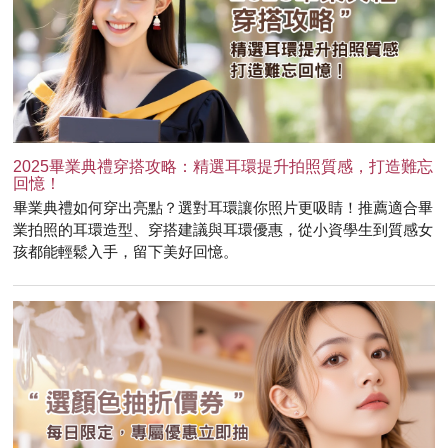
2025畢業典禮穿搭攻略：精選耳環提升拍照質感，打造難忘
回憶！
畢業典禮如何穿出亮點？選對耳環讓你照片更吸睛！推薦適合畢
業拍照的耳環造型、穿搭建議與耳環優惠，從小資學生到質感女
孩都能輕鬆入手，留下美好回憶。