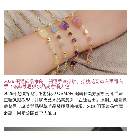
2026 開運飾品推薦：開運手鍊招財、招桃花要戴左手還右
手？佩戴禁忌與水晶寓意懶人包
2026年想要招財、招桃花？OSMAR 編輯長為妳解析開運手鍊
正確佩戴教學，詳解天然水晶寓意與「左進右出」原則。避開佩
戴禁忌，讓黃髮晶與草莓晶發揮最強磁場。2026開運飾品推薦
必讀，同步公開台中大遠百