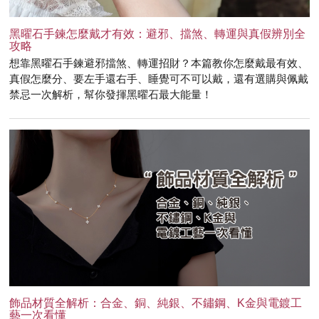
黑曜石手鍊怎麼戴才有效：避邪、擋煞、轉運與真假辨別全
攻略
想靠黑曜石手鍊避邪擋煞、轉運招財？本篇教你怎麼戴最有效、
真假怎麼分、要左手還右手、睡覺可不可以戴，還有選購與佩戴
禁忌一次解析，幫你發揮黑曜石最大能量！
飾品材質全解析：合金、銅、純銀、不鏽鋼、K金與電鍍工
藝一次看懂