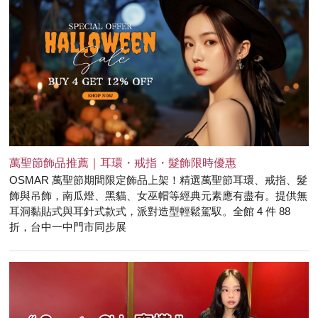
萬聖節飾品推薦｜耳環・戒指・髮飾限時優惠
OSMAR 萬聖節期間限定飾品上架！精選萬聖節耳環、戒指、髮
飾與吊飾，南瓜燈、黑貓、女巫帽等經典元素應有盡有。提供無
耳洞黏貼式與耳針式款式，派對造型輕鬆駕馭。全館 4 件 88
折，台中一中門市同步展