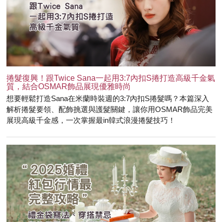
捲髮復興！跟Twice Sana一起用3:7內扣S捲打造高級千金氣
質，結合OSMAR飾品展現優雅時尚
想要輕鬆打造Sana在米蘭時裝週的3:7內扣S捲髮嗎？本篇深入
解析捲髮要領、配飾挑選與護髮關鍵，讓你用OSMAR飾品完美
展現高級千金感，一次掌握最in韓式浪漫捲髮技巧！