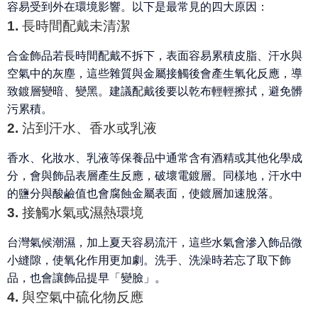
容易受到外在環境影響。以下是最常見的四大原因：
1. 長時間配戴未清潔
合金飾品若長時間配戴不拆下，表面容易累積皮脂、汗水與
空氣中的灰塵，這些雜質與金屬接觸後會產生氧化反應，導
致鍍層變暗、變黑。建議配戴後要以乾布輕輕擦拭，避免髒
污累積。
2. 沾到汗水、香水或乳液
香水、化妝水、乳液等保養品中通常含有酒精或其他化學成
分，會與飾品表層產生反應，破壞電鍍層。同樣地，
汗水中
的鹽分與酸鹼值
也會腐蝕金屬表面，使鍍層加速脫落。
3. 接觸水氣或濕熱環境
台灣氣候潮濕，加上夏天容易流汗，這些水氣會滲入飾品微
小縫隙，使氧化作用更加劇。洗手、洗澡時若忘了取下飾
品，也會讓飾品提早「變臉」。
4. 與空氣中硫化物反應