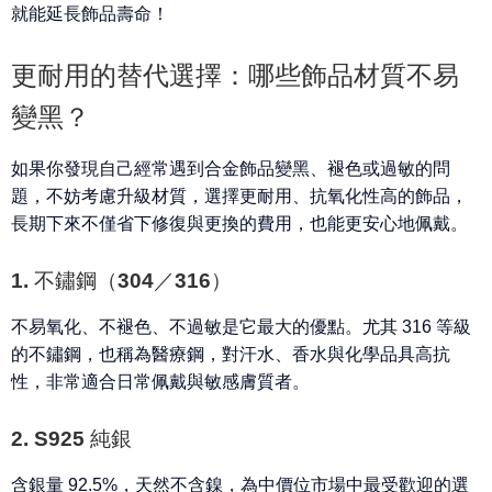
就能延長飾品壽命
！
更耐用的替代選擇：哪些飾品材質不易
變黑？
如果你發現自己經常遇到合金飾品變黑、褪色或過敏的問
題，不妨考慮升級材質，選擇
更耐用、抗氧化性高
的飾品，
長期下來不僅省下修復與更換的費用，也能更安心地佩戴。
1. 不鏽鋼（304／316）
不易氧化、不褪色、不過敏
是它最大的優點。尤其 316 等級
的不鏽鋼，也稱為醫療鋼，
對汗水、香水與化學品具高抗
性
，非常適合日常佩戴與敏感膚質者。
2. S925 純銀
含銀量 92.5%，
天然不含鎳
，為中價位市場中最受歡迎的選