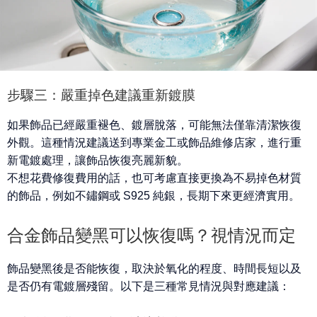
步驟三：嚴重掉色建議重新鍍膜
如果飾品已經
嚴重褪色、鍍層脫落
，可能無法僅靠清潔恢復
外觀。這種情況建議送到專業金工或飾品維修店家，進行重
新電鍍處理，讓飾品恢復亮麗新貌。
不想花費修復費用的話，也可考慮直接更換為
不易掉色材質
的飾品
，例如不鏽鋼或 S925 純銀，長期下來更經濟實用。
合金飾品變黑可以恢復嗎？視情況而定
飾品變黑後是否能恢復，取決於
氧化的程度、時間長短
以及
是否仍有電鍍層殘留。以下是三種常見情況與對應建議：