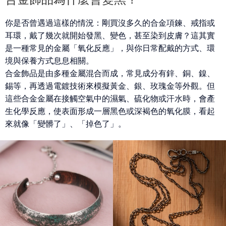
你是否曾遇過這樣的情況：剛買沒多久的合金項鍊、戒指或
耳環，戴了幾次就開始發黑、變色，甚至染到皮膚？這其實
是一種常見的金屬「
氧化反應
」，與你日常配戴的方式、環
境與保養方式息息相關。
合金飾品是由
多種金屬混合而成
，常見成分有鋅、銅、鎳、
錫等，再透過電鍍技術來模擬黃金、銀、玫瑰金等外觀。但
這些合金金屬在接觸空氣中的
濕氣、硫化物或汗水
時，會產
生化學反應，使表面形成一層黑色或深褐色的氧化膜，看起
來就像「變髒了」、「掉色了」。