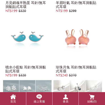
月見銷魂半熟蛋 耳針/無耳
羊眉吐氣 耳針/無耳洞黏貼
洞黏貼式耳環
式耳環
NT$199
$320
NT$199
$299
噴水小藍鯨 耳針/無耳洞黏
珍珠月兔 耳針/無耳洞黏貼
貼式耳環
式耳環
NT$199
$320
NT$240
$270
首頁
線上客服
會員
結帳(0)