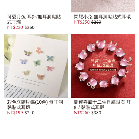
可愛月兔 耳針/無耳洞黏貼
閃耀小兔 無耳洞黏貼式耳環
式耳環
NT$250
$280
NT$220
$260
彩色立體蝴蝶(10色) 無耳洞
開運喜氣十二生肖貓眼石 耳
黏貼式耳環
針/ 黏貼式耳環
NT$199
$240
NT$260
$380