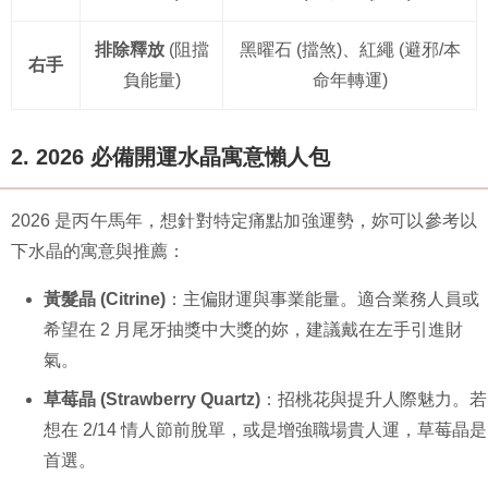
排除釋放
(阻擋
黑曜石 (擋煞)、紅繩 (避邪/本
右手
負能量)
命年轉運)
2. 2026 必備開運水晶寓意懶人包
2026 是丙午馬年，想針對特定痛點加強運勢，妳可以參考以
下水晶的寓意與推薦：
黃髮晶 (Citrine)
：主偏財運與事業能量。適合業務人員或
希望在 2 月尾牙抽獎中大獎的妳，建議戴在左手引進財
氣。
草莓晶 (Strawberry Quartz)
：招桃花與提升人際魅力。若
想在 2/14 情人節前脫單，或是增強職場貴人運，草莓晶是
首選。