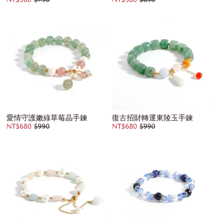
NT$380
$790
NT$580
$890
愛情守護嫩綠草莓晶手鍊
復古招財轉運東陵玉手鍊
NT$680
$990
NT$680
$990