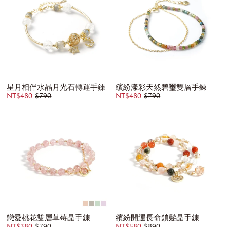
星月相伴水晶月光石轉運手鍊
繽紛漾彩天然碧璽雙層手鍊
NT$480
$790
NT$480
$790
戀愛桃花雙層草莓晶手鍊
繽紛開運長命鎖髮晶手鍊