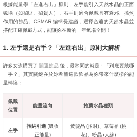
根據能量學「左進右出」原則，左手能引入天然水晶的正面
磁場（如招財、招貴人），右手則適合佩戴具有避邪、擋煞
作用的飾品。OSMAR 編輯長建議，選擇合適的天然水晶並
搭配正確佩戴方式，能讓妳在新的一年氣場全開！
1. 左手還是右手？「左進右出」原則大解析
許多女孩購買了
開運飾品
後，最常問的就是：「到底要戴哪
一手？」其實關鍵在於妳希望這款飾品為妳帶來什麼樣的能
量轉換：
佩戴
能量流向
推薦水晶種類
位置
招納引進
(吸收
黃髮晶 (招財)、草莓晶 (桃
左手
正能量)
花)、粉晶 (人緣)