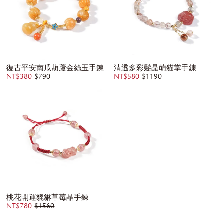
復古平安南瓜葫蘆金絲玉手鍊
清透多彩髮晶萌貓掌手鍊
NT$380
$790
NT$580
$1190
桃花開運貔貅草莓晶手鍊
NT$780
$1560