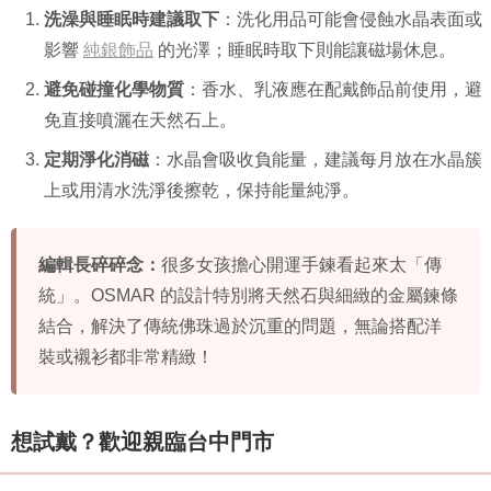
洗澡與睡眠時建議取下
：洗化用品可能會侵蝕水晶表面或
影響
純銀飾品
的光澤；睡眠時取下則能讓磁場休息。
避免碰撞化學物質
：香水、乳液應在配戴飾品前使用，避
免直接噴灑在天然石上。
定期淨化消磁
：水晶會吸收負能量，建議每月放在水晶簇
上或用清水洗淨後擦乾，保持能量純淨。
編輯長碎碎念：
很多女孩擔心開運手鍊看起來太「傳
統」。OSMAR 的設計特別將天然石與細緻的金屬鍊條
結合，解決了傳統佛珠過於沉重的問題，無論搭配洋
裝或襯衫都非常精緻！
想試戴？歡迎親臨台中門市