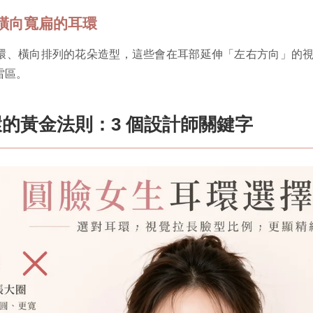
三：橫向寬扁的耳環
環、橫向排列的花朵造型，這些會在耳部延伸「左右方向」的
雷區。
的黃金法則：3 個設計師關鍵字