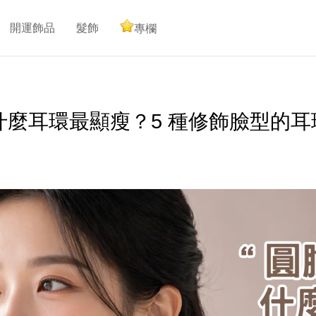
開運飾品
髮飾
專欄
什麼耳環最顯瘦？5 種修飾臉型的