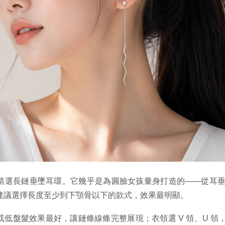
請選長鏈垂墜耳環。它幾乎是為圓臉女孩量身打造的——從耳
建議選擇長度至少到下顎骨以下的款式，效果最明顯。
或低盤髮效果最好，讓鏈條線條完整展現；衣領選 V 領、U 領，