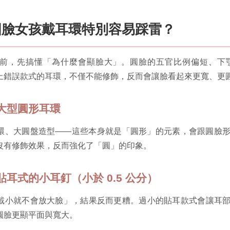
圓臉女孩戴耳環特別容易踩雷？
前，先搞懂「為什麼會顯臉大」。圓臉的五官比例偏短、下
上錯誤款式的耳環，不僅不能修飾，反而會讓臉看起來更寬、更
：大型圓形耳環
環、大圓盤造型——這些本身就是「圓形」的元素，會跟圓臉
沒有修飾效果，反而強化了「圓」的印象。
：貼耳式的小耳釘（小於 0.5 公分）
戴小就不會放大臉」，結果反而更糟。過小的貼耳款式會讓耳
圓臉更顯平面與寬大。