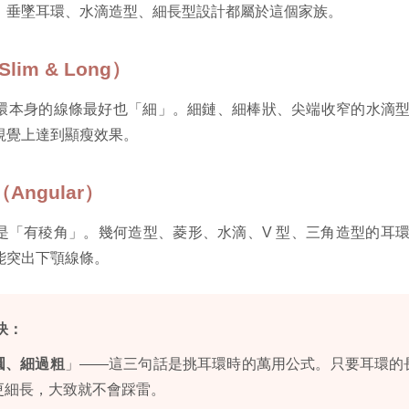
、垂墜耳環、水滴造型、細長型設計都屬於這個家族。
lim & Long）
環本身的線條最好也「細」。細鏈、細棒狀、尖端收窄的水滴
視覺上達到顯瘦效果。
Angular）
是「有稜角」。幾何造型、菱形、水滴、V 型、三角造型的耳
能突出下顎線條。
訣：
圓、細過粗
」——這三句話是挑耳環時的萬用公式。只要耳環的
更細長，大致就不會踩雷。