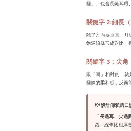
圓」。包含長鏈耳環
關鍵字 2:細長（S
除了方向要垂直，耳
飽滿線條形成對比，
關鍵字 3：尖角（
跟「圓」相對的，就
圓臉的柔和感，反而
💡 設計師私房口
「
長過耳、尖過
銳、線條比粗厚