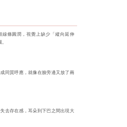
顎線條圓潤，視覺上缺少「縱向延伸
圓。
形成同質呼應，就像在臉旁邊又放了兩
部失去存在感，耳朵到下巴之間出現大