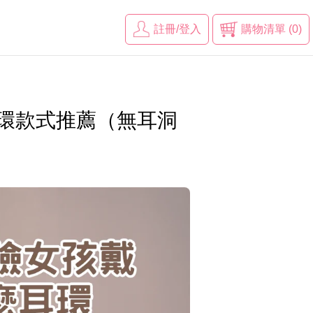
註冊/登入
購物清單 (0)
耳環款式推薦（無耳洞