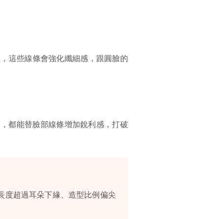
型，這些線條會強化纖細感，跟圓臉的
環，都能替臉部線條增加銳利感，打破
長度超過耳朵下緣、造型比例偏尖