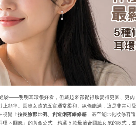
經驗——明明耳環很好看，但戴起來卻覺得臉變得更圓、更肉
對上頻率。圓臉女孩的五官通常柔和、線條飽滿，這是非常可
在視覺上
拉長臉部比例、創造俐落線條感
，甚至能比化妝修容還有
環 × 圓臉」的黃金公式，精選 5 款最適合圓臉女孩的款式