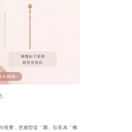
型。
向視覺，把臉型從「圓」拉長為「橢