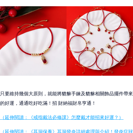
只要維持幾個大原則，就能將貔貅手鍊及貔貅相關飾品擺件帶來
的好運，通通吃好吃滿！招 財納福財帛亨通！
（延伸閱讀：《戒指戴法必修課》怎麼戴才能招來好運？）
（延伸閱讀：《耳洞保養》耳洞發炎詳細處理與介紹！發炎症狀