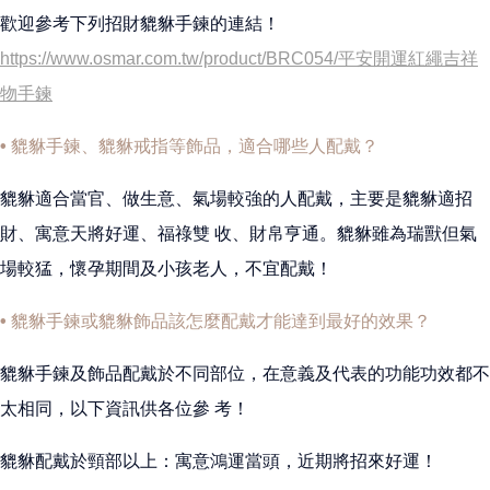
歡迎參考下列招財貔貅手鍊的連結！
https://www.osmar.com.tw/product/BRC054/平安開運紅繩吉祥
物手鍊
• 貔貅手鍊、貔貅戒指等飾品，適合哪些人配戴？
貔貅適合當官、做生意、氣場較強的人配戴，主要是貔貅適招
財、寓意天將好運、福祿雙 收、財帛亨通。貔貅雖為瑞獸但氣
場較猛，懷孕期間及小孩老人，不宜配戴！
• 貔貅手鍊或貔貅飾品該怎麼配戴才能達到最好的效果？
貔貅手鍊及飾品配戴於不同部位，在意義及代表的功能功效都不
太相同，以下資訊供各位參 考！
貔貅配戴於頸部以上：寓意鴻運當頭，近期將招來好運！