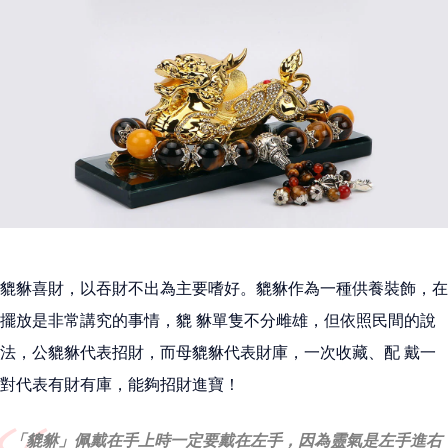
貔貅喜財，以吞財不出為主要嗜好。貔貅作為一種供養裝飾，在
擺放是非常講究的事情，貔 貅單隻不分雌雄，但依照民間的說
法，公貔貅代表招財，而母貔貅代表財庫，一次收藏、配 戴一
對代表有財有庫，能夠招財進寶！
「貔貅」佩戴在手上時一定要戴在左手，因為靈氣是左手進右