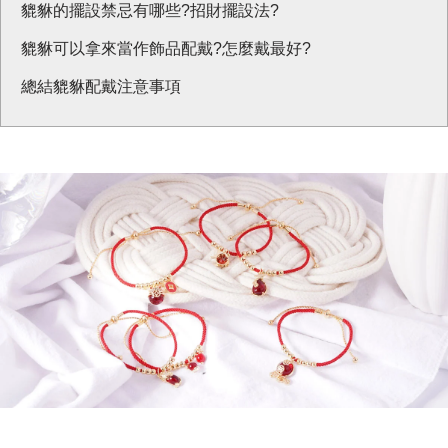
貔貅的擺設禁忌有哪些?招財擺設法?
貔貅可以拿來當作飾品配戴?怎麼戴最好?
總結貔貅配戴注意事項