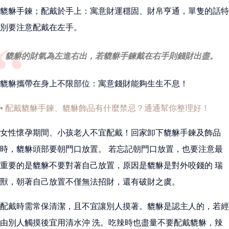
貔貅手鍊；配戴於手上：寓意財運穩固、財帛亨通，單隻的話特
別要注意配戴在左手。
貔貅的財氣為左進右出，若貔貅手鍊戴在右手則錢財出盡。
貔貅攜帶在身上不限部位：寓意錢財能夠生生不息！
• 配戴貔貅手鍊、貔貅飾品有什麼禁忌？通通幫你整理好！
女性懷孕期間、小孩老人不宜配戴！回家卸下貔貅手鍊及飾品
時，貔貅頭部要朝門口放置。 若忘記朝門口放置，也要注意最
重要的是貔貅不要對著自己放置，原因是貔貅是對外咬錢的 瑞
獸，朝著自己放置不僅無法招財，還有破財之虞。
配戴時需常保清潔，且不宜讓別人摸著。貔貅是認主人的，若經
由別人觸摸後宜用清水沖 洗。吃辣時也盡量不要配戴貔貅，辣