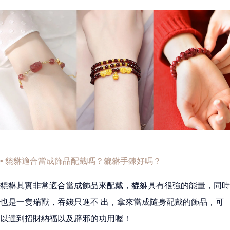
• 貔貅適合當成飾品配戴嗎？貔貅手鍊好嗎？
貔貅其實非常適合當成飾品來配戴，貔貅具有很強的能量，同時
也是一隻瑞獸，吞錢只進不 出，拿來當成隨身配戴的飾品，可
以達到招財納福以及辟邪的功用喔！