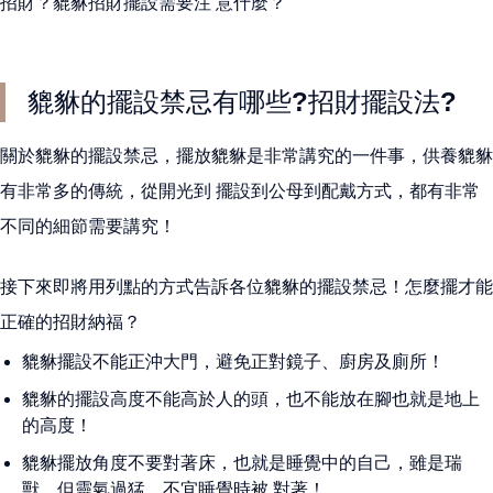
招財？貔貅招財擺設需要注 意什麼？
貔貅的擺設禁忌有哪些?招財擺設法?
關於貔貅的擺設禁忌，擺放貔貅是非常講究的一件事，供養貔貅
有非常多的傳統，從開光到 擺設到公母到配戴方式，都有非常
不同的細節需要講究！
接下來即將用列點的方式告訴各位貔貅的擺設禁忌！怎麼擺才能
正確的招財納福？
貔貅擺設不能正沖大門，避免正對鏡子、廚房及廁所！
貔貅的擺設高度不能高於人的頭，也不能放在腳也就是地上
的高度！
貔貅擺放角度不要對著床，也就是睡覺中的自己，雖是瑞
獸，但靈氣過猛，不宜睡覺時被 對著！