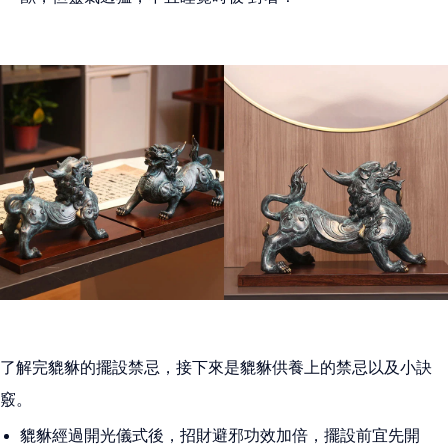
了解完貔貅的擺設禁忌，接下來是貔貅供養上的禁忌以及小訣
竅。
貔貅經過開光儀式後，招財避邪功效加倍，擺設前宜先開