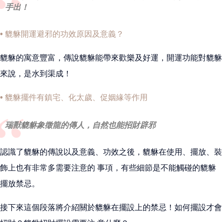
手出！
• 貔貅開運避邪的功效原因及意義？
貔貅的寓意豐富，傳說貔貅能帶來歡樂及好運，開運功能對貔貅
來說，是水到渠成！
• 貔貅擺件有鎮宅、化太歲、促姻緣等作用
瑞獸貔貅象徵龍的傳人，自然也能招財辟邪
認識了貔貅的傳說以及意義、功效之後，貔貅在使用、擺放、裝
飾上也有非常多需要注意的 事項，有些細節是不能觸碰的貔貅
擺放禁忌。
接下來這個段落將介紹關於貔貅在擺設上的禁忌！如何擺設才會