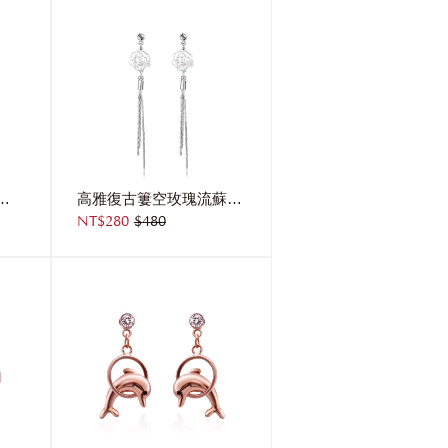
眼水鑽 無耳洞黏貼式耳環
高雅復古簍空玫瑰流蘇 無耳洞黏貼式耳環
NT$280
$480