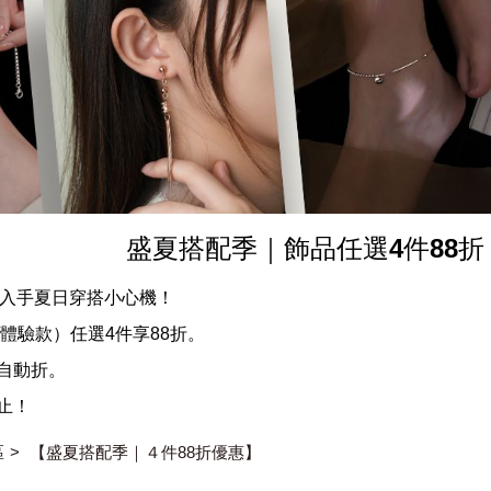
盛夏搭配季｜飾品任選4件88折
，快來入手夏日穿搭小心機！
/體驗款）任選4件享88折。
帳自動折。
止！
區
【盛夏搭配季｜４件88折優惠】