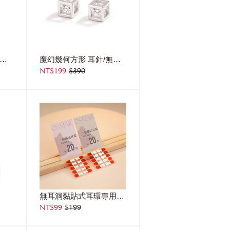
鑲鑽鏤空愛心 耳針/無耳洞黏貼式耳環
魔幻幾何方形 耳針/無耳洞黏貼式耳環
NT$199
$390
無耳洞黏貼式耳環專用貼紙補充包【20對入】
NT$99
$199