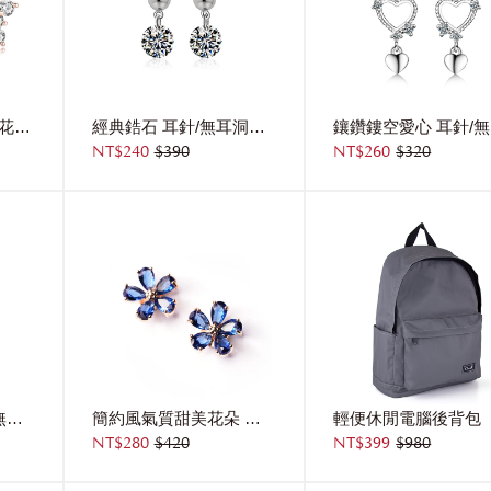
高雅氣質冷豔冰晶雪花鋯鑽 耳針/無耳洞黏貼式耳環
經典鋯石 耳針/無耳洞黏貼式耳環
NT$240
$390
NT$260
$320
經典百搭鋯石 耳針/無耳洞黏貼式耳環
簡約風氣質甜美花朵 無耳洞黏貼式耳環
輕便休閒電腦後背包
NT$280
$420
NT$399
$980