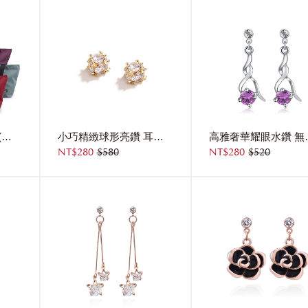
都會休閒iPad手提袋(不含吊飾)
小巧精緻球形亮鑽 耳針/無耳洞黏貼式耳環
高雅奢華耀
NT$280
$580
NT$280
$520