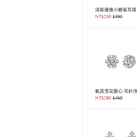
NT$250
$390
NT$280
$460