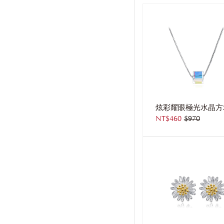
NT$460
$970