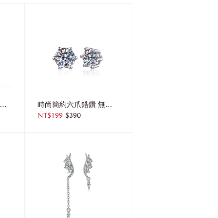
銀色蝴蝶結流蘇 耳針/無耳洞黏貼式耳環
時尚簡約六爪鋯鑽 無耳洞黏貼式耳環 (7mm)
NT$199
$390