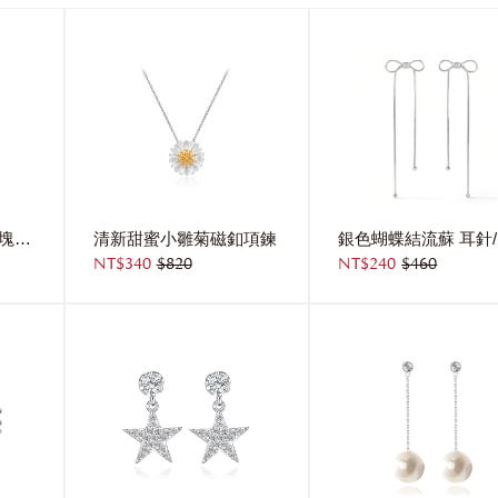
炫彩耀眼極光水晶方塊磁扣項鍊
清新甜蜜小雛菊磁釦項鍊
NT$340
$820
NT$240
$460