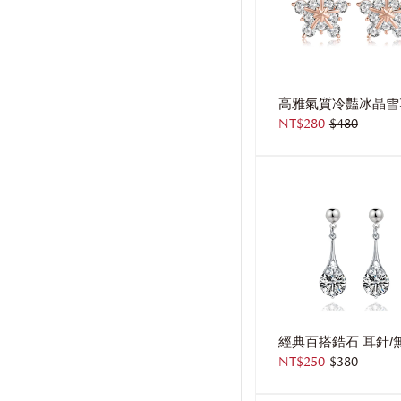
NT$280
$480
NT$250
$380