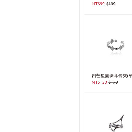
NT$99
$199
四芒星圓珠耳骨夾(單
NT$120
$170