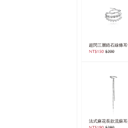
NT$150
$200
NT$190
$280