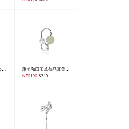
滿天星珍珠多層耳骨夾(單支)
甜美和田玉草莓晶耳骨夾(單支)
NT$190
$240