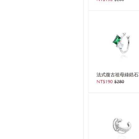
NT$190
$280