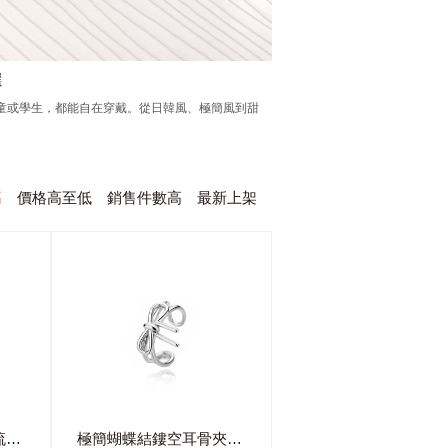
選
童或學生，都能自在穿戴。從日韓風、極簡風到甜
高
價格高至低
銷售件數高
最新上架
時尚酷女孩編織麻花流蘇耳骨夾(單支)
極簡蝴蝶結鏤空耳骨夾(單支)