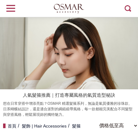
人氣髮箍推薦｜打造專屬風格的氣質造型秘訣
想在日常穿搭中增添亮點？OSMAR 精選髮箍系列，無論是氣質優雅的珍珠款、
日系蝴蝶結設計，還是適合派對的綢緞緞帶風格，每一款都能完美配合不同髮型
與穿搭風格，輕鬆展現妳的獨特魅力。
首頁
髮飾 | Hair Accessories
髮箍