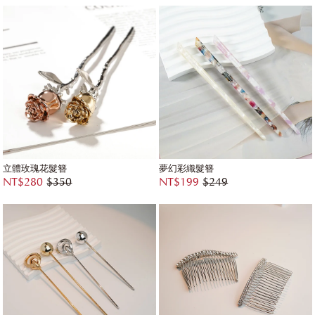
立體玫瑰花髮簪
夢幻彩織髮簪
NT$280
$350
NT$199
$249