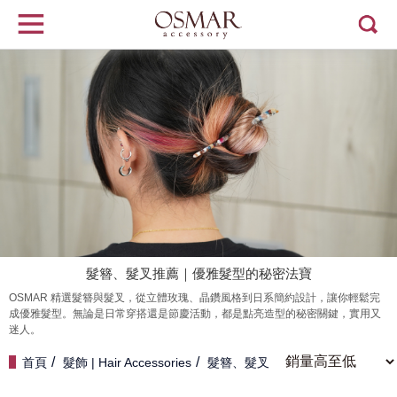
髮簪、髮叉推薦｜優雅髮型的秘密法寶
OSMAR 精選髮簪與髮叉，從立體玫瑰、晶鑽風格到日系簡約設計，讓你輕鬆完
成優雅髮型。無論是日常穿搭還是節慶活動，都是點亮造型的秘密關鍵，實用又
迷人。
首頁
髮飾 | Hair Accessories
髮簪、髮叉