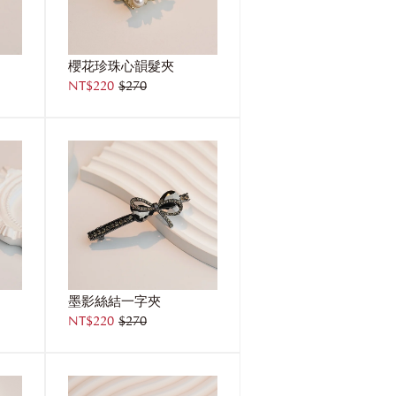
櫻花珍珠心韻髮夾
NT$220
$270
墨影絲結一字夾
NT$220
$270