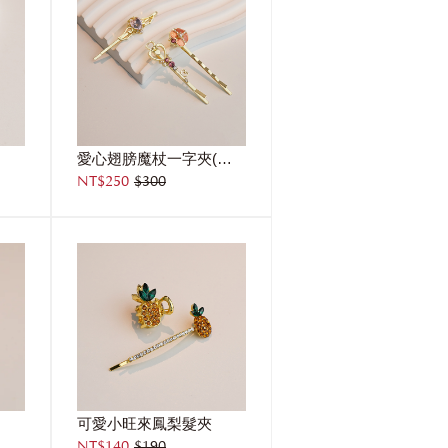
愛心翅膀魔杖一字夾(三件組)
NT$250
$300
可愛小旺來鳳梨髮夾
NT$140
$190