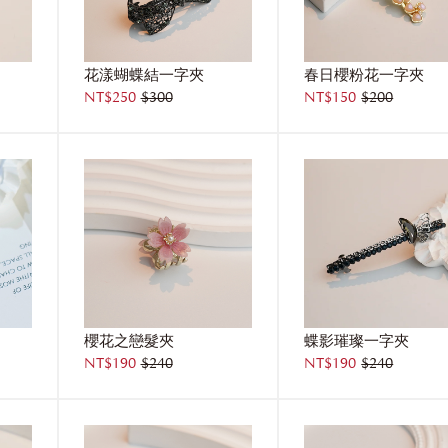
花漾蝴蝶結一字夾
春日櫻粉花一字夾
NT$250
$300
NT$150
$200
櫻花之戀髮夾
蝶影璀璨一字夾
NT$190
$240
NT$190
$240