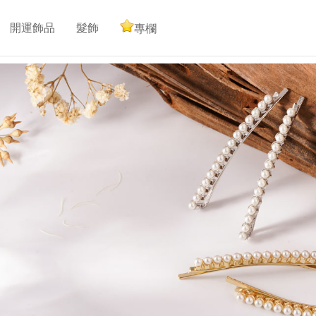
開運飾品
髮飾
專欄