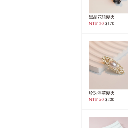
黑晶花語髮夾
NT$120
$170
珍珠浮華髮夾
NT$150
$200