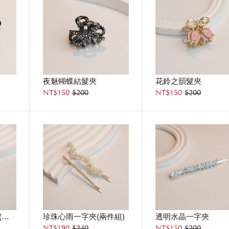
夜魅蝴蝶結髮夾
花鈴之韻髮夾
NT$150
$200
NT$150
$200
星月魔法寶盒一字夾(三件組)
珍珠心雨一字夾(兩件組)
透明水晶一字夾
NT$190
$240
NT$150
$200