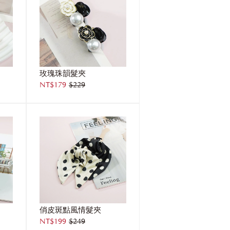
玫瑰珠韻髮夾
NT$179
$229
俏皮斑點風情髮夾
NT$199
$249