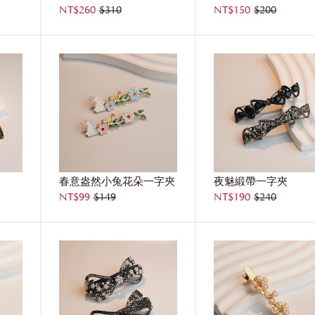
NT$260
$310
NT$150
$200
春意盎然小兔花朵一字夾
夜魅緞帶一字夾
NT$99
$149
NT$190
$240