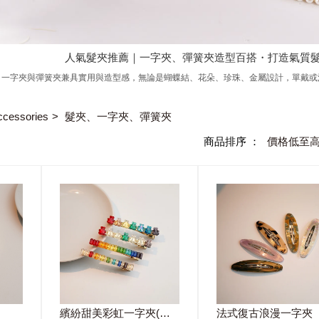
人氣髮夾推薦｜一字夾、彈簧夾造型百搭・打造氣質
夾，一字夾與彈簧夾兼具實用與造型感，無論是蝴蝶結、花朵、珍珠、金屬設計，單戴
。
ccessories
髮夾、一字夾、彈簧夾
商品排序 ：
價格低至
繽紛甜美彩虹一字夾(兩件組)
法式復古浪漫一字夾