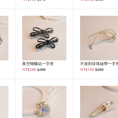
夜空蝴蝶結一字夾
不規則珍珠絲帶一字
NT$240
$290
NT$150
$200