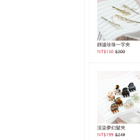
靜謐珍珠一字夾
NT$150
$200
渲染夢幻髮夾
NT$199
$249