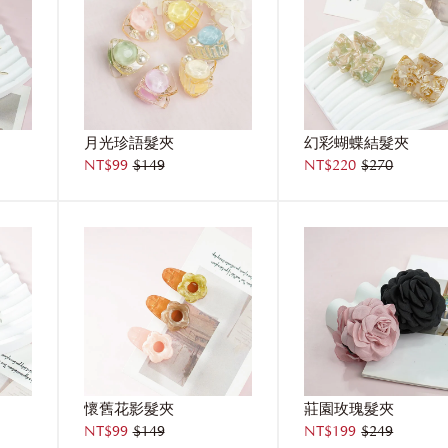
月光珍語髮夾
幻彩蝴蝶結髮夾
NT$99
$149
NT$220
$270
懷舊花影髮夾
莊園玫瑰髮夾
NT$99
$149
NT$199
$249