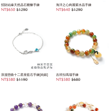
招財結緣天然晶石貔貅手鍊
海洋之心絢麗紫水晶手鍊
NT$650
$1290
NT$640
$1290
浪漫戀曲十二星座藍石手鍊[純銀]
吉祥扣瑪瑙手鍊
NT$580
$1190
NT$580
$680