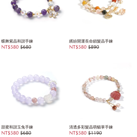
蝶舞紫晶和諧手鍊
繽紛開運長命鎖髮晶手鍊
NT$580
$680
NT$580
$890
甜蜜和諧玉兔手鍊
清透多彩髮晶萌貓掌手鍊
NT$580
$680
NT$580
$1190