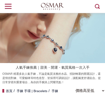
人氣手鍊推薦｜甜美・開運・氣質風格一次入手
OSMAR 精選多款人氣手鍊，不論是氣質淡雅的水晶、招財轉運的開運設計，還
是情侶對鍊、可愛貓咪等特色造型，皆採用可調節設計，讓配戴更舒適貼合。從
日常穿搭到重要場合，為你的手腕添上閃耀亮點！
首頁
手鍊 手環 | Bracelets
手鍊