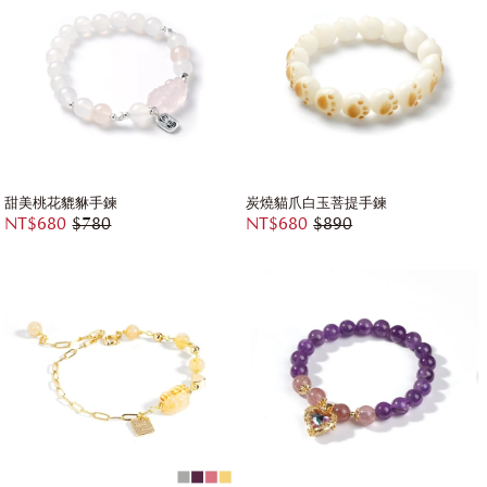
甜美桃花貔貅手鍊
炭燒貓爪白玉菩提手鍊
NT$680
$780
NT$680
$890