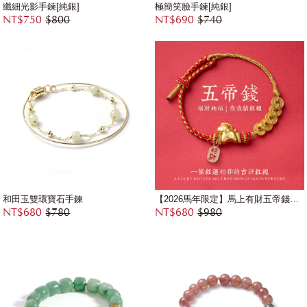
纖細光影手鍊[純銀]
極簡笑臉手鍊[純銀]
NT$750
$800
NT$690
$740
和田玉雙環寶石手鍊
【2026馬年限定】馬上有財五帝錢紅繩手鍊｜招財納福・開運護身
NT$680
$780
NT$680
$980