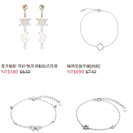
星月貓影 耳針/無耳洞黏貼式耳環
極簡笑臉手鍊[純銀]
NT$580
$630
NT$690
$740