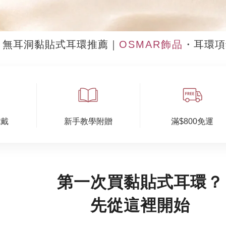
無耳洞黏貼式耳環推薦｜
OSMAR飾品
・耳環項
能戴
新手教學附贈
滿$800免運
第一次買黏貼式耳環？
先從這裡開始