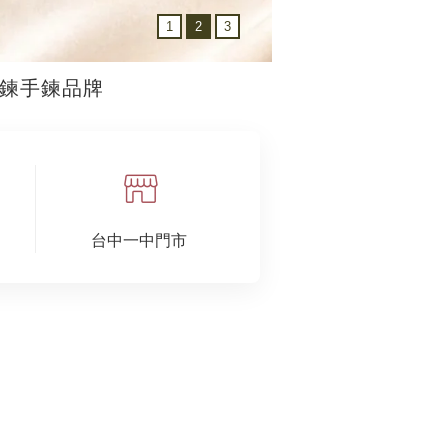
1
2
3
鍊手鍊品牌
台中一中門市