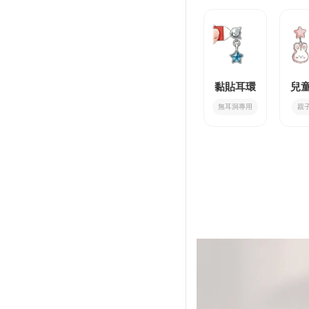
黏貼耳環
兒
無耳洞專用
親