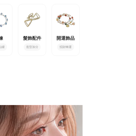
鍊
髮飾配件
開運飾品
點綴
造型加分
招財轉運