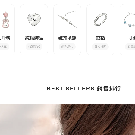
童耳環
純銀飾品
磁扣項鍊
戒指
手
子人氣
精選質感
便利易扣
日常搭配
氣質
BEST SELLERS 銷售排行