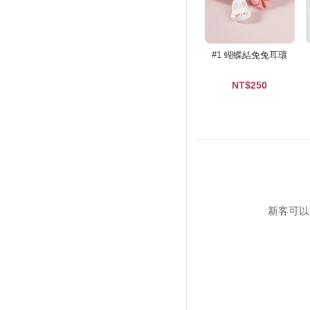
#1 蝴蝶結兔兔耳環
NT$250
新客可以